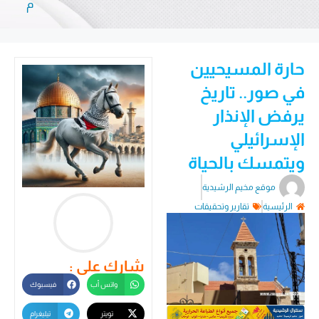
م
حارة المسيحيين
في صور.. تاريخ
يرفض الإنذار
الإسرائيلي
ويتمسك بالحياة
موقع مخيم الرشيدية
الرئيسية
تقارير وتحقيقات
شارك على :
واتس أب
فيسبوك
تويتر
تيليغرام