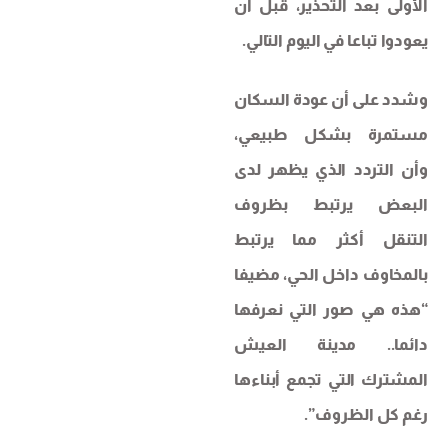
الأولى بعد التحذير، قبل أن
يعودوا تباعا في اليوم التالي.
وشدد على أن عودة السكان
مستمرة بشكل طبيعي،
وأن التردد الذي يظهر لدى
البعض يرتبط بظروف
التنقل أكثر مما يرتبط
بالمخاوف داخل الحي، مضيفا
“هذه هي صور التي نعرفها
دائما.. مدينة العيش
المشترك التي تجمع أبناءها
رغم كل الظروف”.