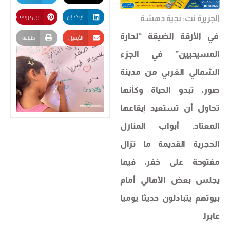
الجزيرة نت: نجية دهشة
لينكد إن
بين تريست
في الأزقة الضيقة “لحارة
الأيميل
طباعة
المسيحيين” في الجزء
الشمالي الغربي من مدينة
صور، تبدو الحياة وكأنها
تحاول أن تستعيد إيقاعها
المعتاد. أبواب المنازل
الحجرية القديمة ما تزال
مفتوحة على خفر، فيما
يجلس بعض الأهالي أمام
بيوتهم يتبادلون حديثا يوميا
عابرا.