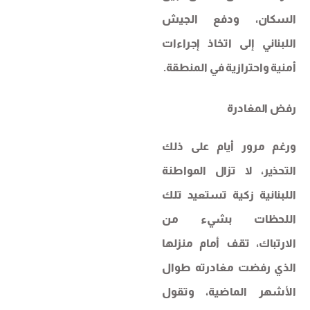
السكان، ودفع الجيش
اللبناني إلى اتخاذ إجراءات
أمنية واحترازية في المنطقة.
رفض المغادرة
ورغم مرور أيام على ذلك
التحذير، لا تزال المواطنة
اللبنانية زكية تستعيد تلك
اللحظات بشيء من
الارتباك، تقف أمام منزلها
الذي رفضت مغادرته طوال
الأشهر الماضية، وتقول