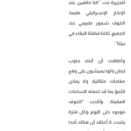
للجزيرة نت: “كنا خائفين عند
الإنذار الإسرائيلي طبعا،
الخوف شعور طبيعي عند
الجميع، لكننا فضلنا البقاء في
بيتنا”.
وأضافت أن أبناء جنوب
لبنان باتوا يعيشون على وقع
مفاجآت متتالية، ولا يمكن
التنبؤ بما قد تحمله الساعات
المقبلة. وأكدت “الخوف
موجود حتى اليوم وكل فترة
يتجدد، لا أعتقد أن هناك أحدا