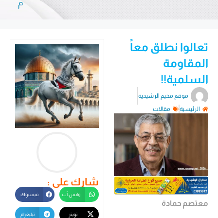
م
تعالوا نطلق معاً
المقاومة
السلمية!!
موقع مخيم الرشيدية
الرئيسية
مقالات
شارك على :
واتس أب
فيسبوك
معتصم حمادة
تويتر
تيليغرام