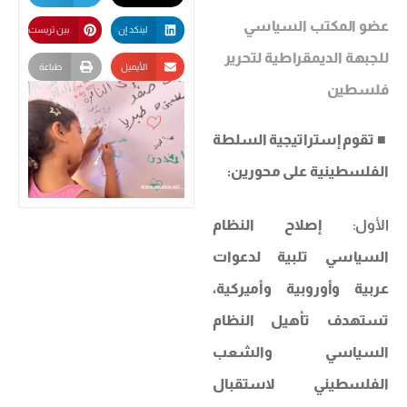
عضو المكتب السياسي
لينكد إن
بين تريست
للجبهة الديمقراطية لتحرير
الأيميل
طباعة
فلسطين
■
تقوم إستراتيجية السلطة
الفلسطينية على محورين:
الأول:
إصلاح النظام
السياسي تلبية لدعوات
عربية وأوروبية وأميركية،
تستهدف تأهيل النظام
السياسي والشعب
الفلسطيني لاستقبال