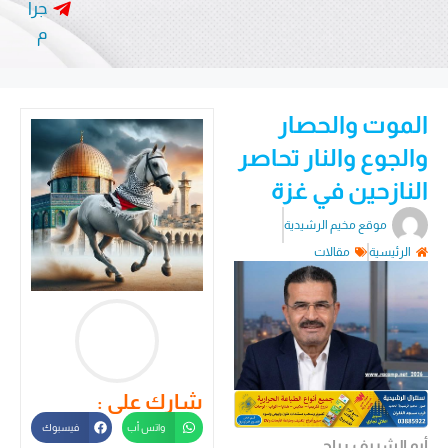
جرا
م
الموت والحصار
والجوع والنار تحاصر
النازحين في غزة
موقع مخيم الرشيدية
الرئيسية
مقالات
شارك على :
واتس أب
فيسبوك
أبو الشريف رباح