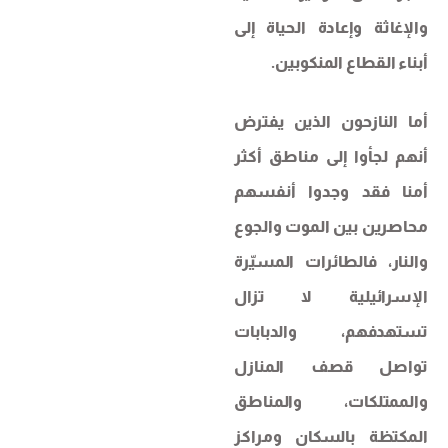
والإغاثة وإعادة الحياة إلى
أبناء القطاع المنكوبين.
أما النازحون الذين يفترض
أنهم لجأوا إلى مناطق أكثر
أمنا فقد وجدوا أنفسهم
محاصرين بين الموت والجوع
والنار، فالطائرات المسيّرة
الإسرائيلية لا تزال
تستهدفهم، والدبابات
تواصل قصف المنازل
والممتلكات، والمناطق
المكتظة بالسكان ومراكز