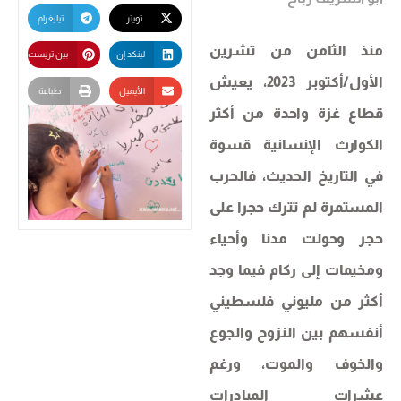
تويتر
تيليغرام
منذ الثامن من تشرين
لينكد إن
بين تريست
الأول/أكتوبر 2023، يعيش
الأيميل
طباعة
قطاع غزة واحدة من أكثر
الكوارث الإنسانية قسوة
في التاريخ الحديث، فالحرب
المستمرة لم تترك حجرا على
حجر وحولت مدنا وأحياء
ومخيمات إلى ركام فيما وجد
أكثر من مليوني فلسطيني
أنفسهم بين النزوح والجوع
والخوف والموت، ورغم
عشرات المبادرات