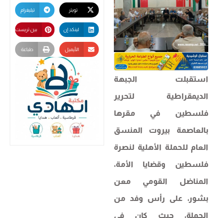
تويتر
تيليغرام
لينكد إن
بين تريست
الأيميل
طباعة
استقبلت الجبهة
الديمقراطية لتحرير
فلسطين في مقرها
بالعاصمة بيروت المنسق
العام للحملة الأهلية لنصرة
فلسطين وقضايا الأمة،
المناضل القومي معن
بشور، على رأس وفد من
الحملة، حيث كان في