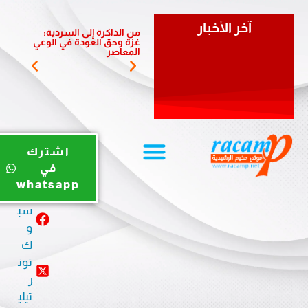
آخر الأخبار
من الذاكرة إلى السردية:
يوم ري
غزة وحق العودة في الوعي
الضبية 
المعاصر
المخيم
يوت
اشترك
يو
في
ب
whatsapp
في
سب
و
ك
توت
ر
تيلي