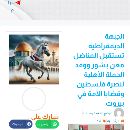
جرا
م
الجبهة
الديمقراطية
تستقبل المناضل
معن بشور ووفد
الحملة الأهلية
لنصرة فلسطين
وقضايا الأمة في
بيروت
موقع مخيم الرشيدية
شارك على :
الرئيسية
الأخبار
واتس أب
فيسبوك