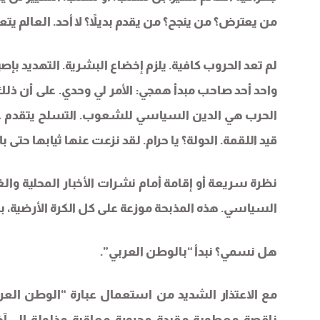
من يعترض؟ من ينجح؟ من يقدم بديلاً؟ لا أحد. العالم ي
لم تعد الحروب كافية. يلزم إخضاع البشرية. التهديد بإص
واحد أحد صاحب مبدأ همجي: الأمر لي وحدي. على أن ذلك 
الحرب هي الدين السياسي للشعوب. التسلح يتقدم على ا
قيد اللقمة. الدولة؟ يا حرام. لقد نزعت عنها ثيابها حتى 
نظرة سريعة أو إقامة أمام نشرات الأخبار المحلية وال
السياسي. هذه المذبحة موزعة على كل الكرة الأرضية، بجد
هل نسمي؟ نبدأ “بالوطن العربي”.
مع الاعتذار الشديد من استعمال عبارة “الوطن العربي
ناقصة. معطوبة. مقيدة. مجرورة. معاقبة. مذلولة. إلى 