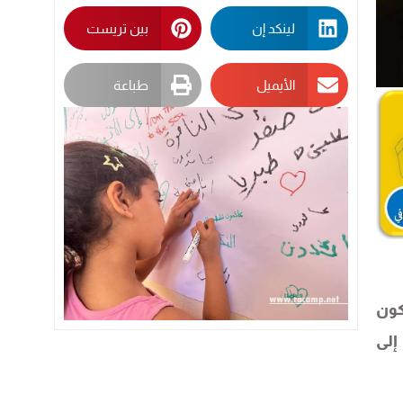
لينكد إن
بين تريست
الأيميل
طباعة
كون
إلى