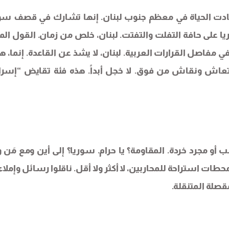
 أبادت الحياة في معظم جنوب لبنان. إنها تشارك في قصف سور
 على حافة التفلت والتفتت. لبنان، خلص من زمان. القول المأ
مفاصل القرارات العربية. لبنان، لا يشذ عن القاعدة. إنما، ه
انتعاش ونقاش من فوق. لا خجل أبداً. هذه فئة تقايض “إسرا
ب أو مجرد خردة. المقاومة؟ يا حرام. سوريا؟ إلى أين ومع مَن 
محطات استراحة للمحاربين، لا أكثر ولا أقل. ناقلوا رسائل وإملا
قصلة المتنقلة.