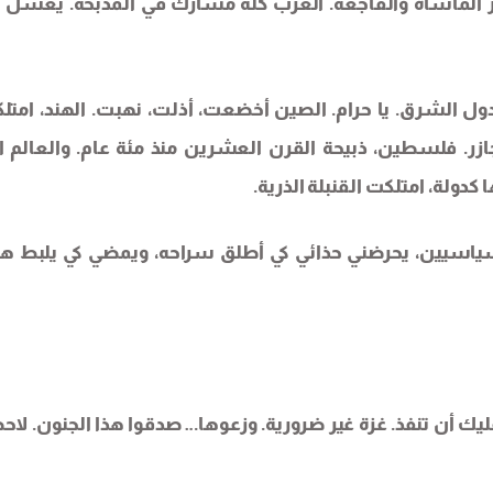
ار المأساة والفاجعة. الغرب كله مشارك في المذبحة. يغسل ي
ول الشرق. يا حرام. الصين أخضعت، أذلت، نهبت. الهند، امتلك
ازر. فلسطين، ذبيحة القرن العشرين منذ مئة عام. والعالم ا
 كدولة، امتلكت القنبلة الذرية.
لسياسيين، يحرضني حذائي كي أطلق سراحه، ويمضي كي يلبط هؤ
يك أن تنفذ. غزة غير ضرورية. وزعوها… صدقوا هذا الجنون. لاحظ