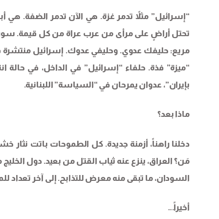
“إسرائيل” مثلاً تدمر غزة. هي الآن تدمر الضفة. هي
تحتل أراضٍ على مرأى من عرب عراة من كل قيمة. سوريا
مريع: حليفك عدوي. وحليفي عدوك. إسرائيل منتشرة في 
“ميزة” فذة. حلفاء “إسرائيل” في الداخل، في حالة 
بإيران”، عدوان يمرحان في “السياسة” اللبنانية.
ماذا بعد؟
دخلنا راهناً، أزمنة جديدة. كل الطموحات باتت نثار خش
مَن؟ العراق، ينزع عنه ثياب القتل من بعيد. دول الخليج 
السودان، ما تبقى منه معرض للتذابح. إلى آخر تعداد للم
أخيراً…