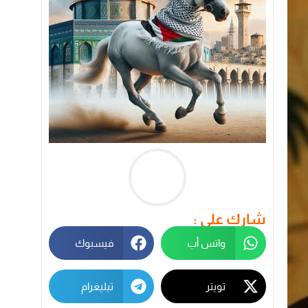
شارك على :
واتس أب
فيسبوك
تويتر
تيليغرام