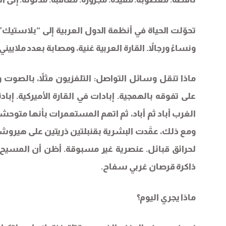
تحوّلت الحياة في أنظمة الدول العربية إلى “بلاستيك”. 
ونساءً ورجالاً. القارة العربية غنية، ومصابة بعدد ملايين
ماذا تنقل وسائل التواصل: التلفزيون مثلاً، بالصوت و
على تفوقه بالهمجية. إبادات في القارة الأميركية. إ
الغرب أباد ثم أباد، ثم اتهم المستعمرات بأنها متوحشة
ومع ذلك، عمَّدت البشرية بقنبلتين ذريتين على هيروشيما 
لحرائق قبائل. عنصرية غير مسبوقة. أظن أن المسيح هجر
ذاكرة قرصان غربي سفاح.
ماذا يجري اليوم؟