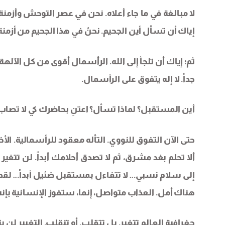
لا مبالغة في ما جاء أعلاه. نحن في عصر التوحش وأزمنة ال
إياك أن تسأل أين الجحيم. نحنُ في هذا الجحيم من أزمنة
ثم؛ إياك أن تلجأ إلى الله. الرأسمال أقوى من كل الآلهة
جداً. لا إله يتفوق على الرأسمال.
أين المستقبل؟ لماذا تسأل؟ اعتنِ بحاضرك كي لا تصا
حتى الآن التفوق للنووي. التأله معقود للرأسمالية. الأخ
ألا تحلم بغد مشرق، ثم لا تصدق أحلامك أبداً. لن تتغير
إلى سلام نسبي… لا تتفاءل بمستقبل ضئيل أبداً… لقد 
هناك أمل. العذاب متواصل، إنما، ستفوز الإنسانية بإن
جغرافية العالم تتغير. بل تتقلب. أو تنقلب. التغيير لن ي