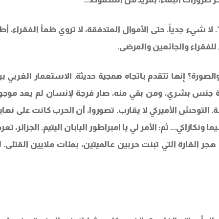
لا شيء جدياً. حتى الأموال المتدفقة، لا تروي ظمأ الفقراء، أطف
ي للفقراء والجائعين والمرضى.
الصورة؟ إنها تتقدم باتجاه همجية حديثة. الاستعمار الغربي ب
بادة جنس بشري، ومن بقي منه، صار فرجة لإنسان لم يعد موجود
. التوحش الأميركي لا يقارب. تصوروا، أن الحرب كانت على نهايت
ونكازاكي… ثم: الأمر لي يا امبراطور اليابان اليتيم. الجزائر، ت
 القارة التي تبنت حربين عالميتين، بمئات ملايين القتلى. لد