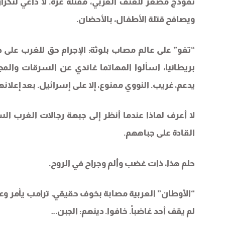
نموذج مصغر للعنف الغربي، مقتلة غزة. لا داعي لتكر
ويصافح قتلة الأطفال، بالأحضان.
“تفو” على عالم مصاب بلوثة: الإجرام حق للغرب على د
بريطانيا، اسألوا المهاتما غاندي عن السرقات والمج
يدعم، غريب. النووي ممنوع، إلا على إسرائيل. بعد إعلانها
لا أعرف لماذا عندما أنظر إلى جبهة رجالات الغرب ا
القادة على جباههم.
حلم هذا، ذات غضب وألم وجراح في الروح.
“الأوطان” العربية مصابة بخوف حقيقي. ترامب يأمر وعل
لم يقف أحد غاضباً. خافوا. دينهم: الجبن…