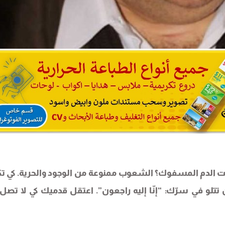
يت الدم المسفوك؟ الشعوب ممنوعة من الوجود والحرية. كي ت
تتلو في سرّك: “إنّا إليه راجعون”. اعتقل قدميك كي لا تصل 