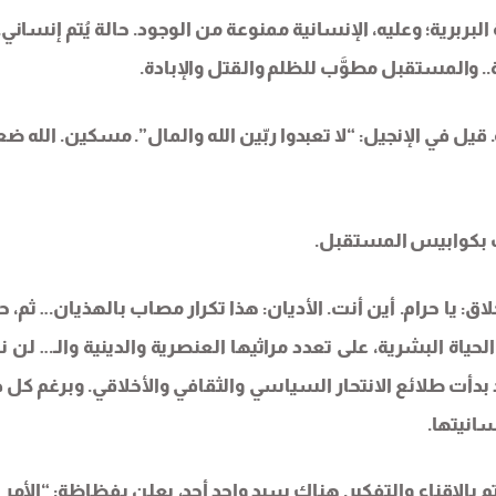
بربرية؛ وعليه، الإنسانية ممنوعة من الوجود. حالة يُتم إنساني. 
.. والمستقبل مطوَّب للظلم والقتل والإبادة.
. قيل في الإنجيل: “لا تعبدوا ربّين الله والمال”. مسكين. الله 
ب بكوابيس المستقبل.
لاق: يا حرام. أين أنت. الأديان: هذا تكرار مصاب بالهذيان… ثم، 
 الحياة البشرية، على تعدد مراثيها العنصرية والدينية والـ… لن
بدأت طلائع الانتحار السياسي والثقافي والأخلاقي. وبرغم كل 
سانيتها.
تم بالإقناع والتفكير. هناك سيد واحد أحد، يعلن بفظاظة: “الأمر 