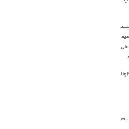
سيد
ية،
على
.
ؤنا
نات