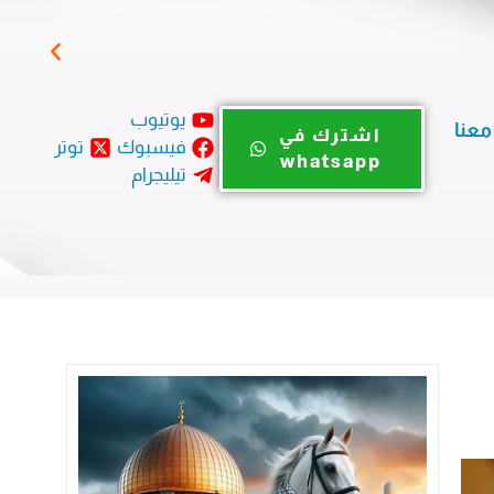
زيتو
يوتيوب
معنا
اشترك في
فيسبوك
توتر
whatsapp
تيليجرام