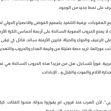
تعرف على نمط جديد من الوجود.
بع العقوبات. برهبة التنفيذ. بتعميم الفوضى والانصياع الدولي ل
لا يمنع الحروب الدموية السائدة على أربعة أخماس الكرة الأرض
لرغيف والدواء والحياة. قايين الأزمنة سائد: قاتل كي تبقى 
بانت عوراتها. تريد حصة ضئيلة من وليمة العداء والحروب والتهديد
غربية. فوراً تتساءل: هل من مزيد؟ هذه الحروب السائدة هي غذا
ارة الآلام والموت والقتل و… الإبادات.
”، لأن العرب منذ قرون، لم يفوزوا بدولة. منحوا الفتات. كيا
آخر ضرورات البقاء، بمزيد من السقوط…