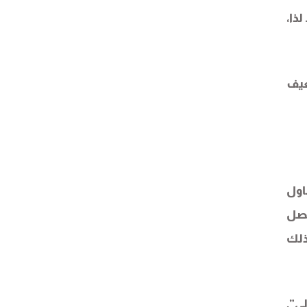
لذا،
ضعيف
حاول
 نصل
ذلك
لي”.