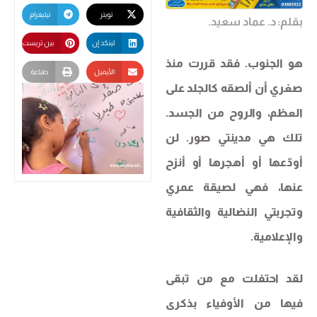
تويتر
تيليغرام
بقلم: د. عماد سعيد.
لينكد إن
بين تريست
هو الجنوب. فقد قررت منذ
الأيميل
طباعة
صغري أن ألصقه كالجلد على
العظم، والروح من الجسد.
تلك هي مدينتي صور. لن
أودّعها أو أهجرها أو أنزح
عنها، فهي لصيقة عمري
وتجربتي النضالية والثقافية
والإعلامية.
لقد احتفلت مع من تبقى
فيها من الأوفياء بذكرى