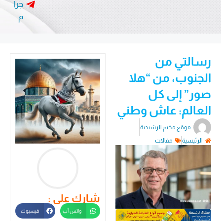
جرا
م
رسالتي من
الجنوب، من “هلا
صور” إلى كل
العالم: عاش وطني
موقع مخيم الرشيدية
الرئيسية
مقالات
شارك على :
واتس أب
فيسبوك