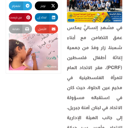
تويتر
تيليغرام
لينكد إن
بين تريست
في مشهدٍ إنسانيٍّ يعكس
الأيميل
طباعة
عمق التضامن مع أبناء
شعبنا، زار وفدٌ من جمعية
إغاثة أطفال فلسطين
(PCRF)، مقر الاتحاد العام
للمرأة الفلسطينية في
مخيم عين الحلوة، حيث كان
في استقباله مسؤولة
الاتحاد في لبنان آمنة جبريل،
إلى جانب الهيئة الإدارية
للاتحاد، وأمين سر حركة