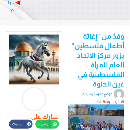
جرا
م
وفدٌ من “إغاثة
أطفال فلسطين”
يزور مركز الاتحاد
العام للمرأة
الفلسطينية في
عين الحلوة
موقع مخيم الرشيدية
الرئيسية
الأخبار
شارك على :
واتس أب
فيسبوك