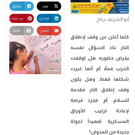
تويتر
تيليغرام
أبو الشريف رباح
لينكد إن
بين تريست
الأيميل
طباعة
كلما أعلن عن وقف لإطلاق
النار عاد السؤال نفسه
يفرض حضوره، هل توقفت
الحرب فعلاً أم أنها غيرت
شكلها فقط، وهل يكون
وقف إطلاق النار مقدمة
للسلام، أم مجرد فرصة
لإعادة ترتيب الأوراق
العسكرية تمهيداً لجولة
جديدة من العدوان؟