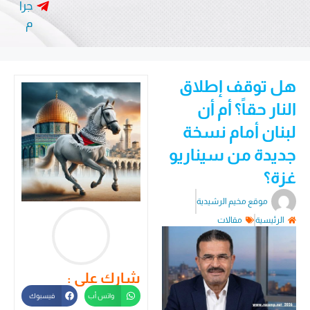
جرا
م
هل توقف إطلاق
النار حقاً؟ أم أن
لبنان أمام نسخة
جديدة من سيناريو
غزة؟
موقع مخيم الرشيدية
الرئيسية
مقالات
شارك على :
واتس أب
فيسبوك