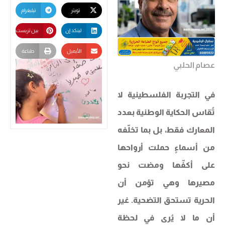
تويتر
تيليغرام
لينكد إن
بين تريست
الأيميل
طباعة
عصام الحلبي
في التجربة الفلسطينية لا
تُقاس الحكاية الوطنية بعدد
المعارك فقط، بل بما تخلّفه
من أسماءٍ حملت أرواحها
على أكفّها ومضت نحو
مصيرها وهي تؤمن أن
الحرية تستحق التضحية. غير
أن ما لا يُرى في لحظة