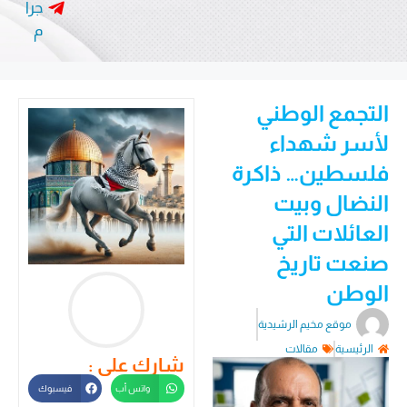
جرا
م
التجمع الوطني
لأسر شهداء
فلسطين… ذاكرة
النضال وبيت
العائلات التي
صنعت تاريخ
الوطن
موقع مخيم الرشيدية
الرئيسية
مقالات
شارك على :
واتس أب
فيسبوك