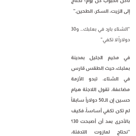
نأكل الحبوب كل يوم؟ نحتاج
إلى الزيت، السكر، الطحين.”
“الشتاء بارد في بعلبك… و30
دولاراً لا تكفي”
في مخيم الجليل بمدينة
بعلبك، حيث الطقس قارس
في الشتاء، تبدو الأزمة
مضاعفةـ تقول اللاجئة هيام
حسين إن الـ50 دولاراً سابقاً
لم تكن تكفي أساساً، فكيف
بالأحرى بعد أن أصبحت 30؟
“نحتاج لمازوت التدفئة،