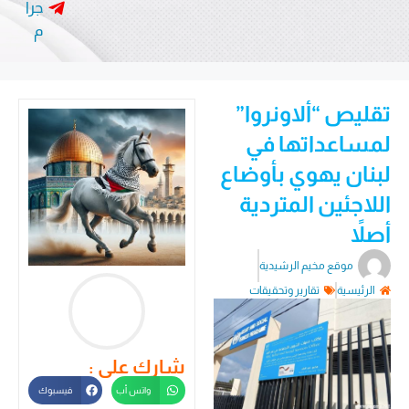
جرا
م
تقليص “ألاونروا”
لمساعداتها في
لبنان يهوي بأوضاع
اللاجئين المتردية
أصلاً
موقع مخيم الرشيدية
الرئيسية
تقارير وتحقيقات
شارك على :
واتس أب
فيسبوك