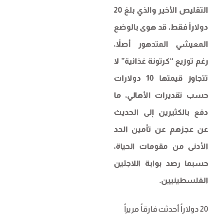
التقليص الأخير والذي بلغ 20
دولاراً فقط، قد هوى بالوضع
المعيشي المتدهور أصلاً،
رغم توزيع “كرتونة غذائية” لا
تتجاوز قيمتها 10 دولارات
حسب تقديرات الأهالي، ما
دفع بالكثيرين إلى الحديث
عن عجزهم عن تأمين الحد
الأدنى من مقومات الحياة،
حسبما رصد بوابة اللاجئين
الفلسطينيين.
20 دولاراً أحدثت فارقاً مريراً