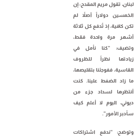
لبنان، تقول مريم المقدح: إن
الخمسين دولاراً أصلاً لم
تكن كافية، إذ تُدفع كل ثلاثة
أشهر مرة واحدة فقط،
وتضيف: “كنا نأمل في
زيادتها نظراً للظروف
القاسية، ففوجئنا بتقليصها،
ما زاد الضغط علينا. كنت
أنتظرها لسداد جزء من
ديوني، اليوم لا أعلم كيف
سأدبر الأمور”.
وتوضح: “ندفع اشتراكات