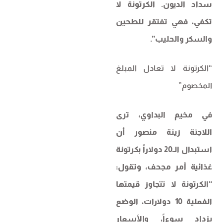
سداد الديون. الكرتونة لا
تكفي، فهي تفتقر للطحين
والسكر والحليب”.
“الكرتونة لا تعادل المبلغ
المخصوم”
في مخيم البداوي، ترى
اللاجئة زينة منصور أن
استبدال الـ20 دولاراً بكرتونة
غذائية أمر مجحف، وتقول:
“الكرتونة لا تتجاوز قيمتها
الفعلية 10 دولارات، الوضع
يزداد سوءاً، والأسعار