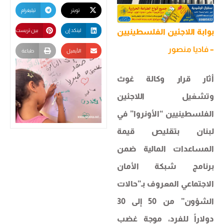
تويتر
تيليغرام
بوابة اللاجئين الفلسطينيين
لينكد إن
بين تريست
–
فاديا منصور
الأيميل
طباعة
أثار قرار وكالة غوث
وتشغيل اللاجئين
الفلسطينيين “الأونروا” في
لبنان بتقليص قيمة
المساعدات المالية ضمن
برنامج شبكة الأمان
الاجتماعي المعروف بـ”حالات
الشؤون” من 50 إلى 30
دولاراً للفرد، موجة غضب