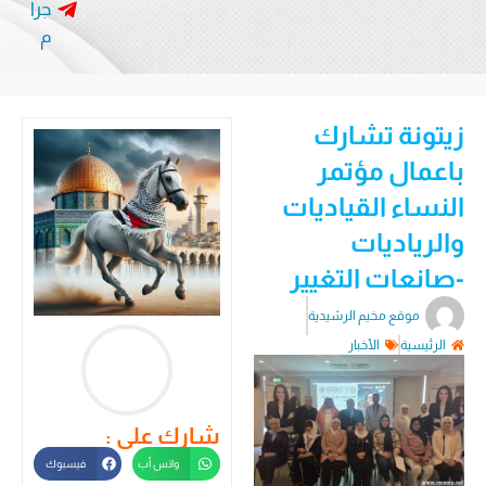
جرا
م
زيتونة تشارك
باعمال مؤتمر
النساء القياديات
والرياديات
-صانعات التغيير
موقع مخيم الرشيدية
الرئيسية
الأخبار
شارك على :
واتس أب
فيسبوك