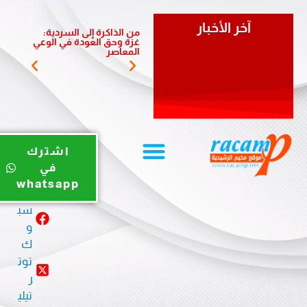
آخر الأخبار
من الذاكرة إلى السردية:
يوم ري
غزة وحق العودة في الوعي
الضبية 
المعاصر
المخيم
يوت
اشترك
يو
في
ب
whatsapp
في
سب
و
ك
توت
ر
تيلي