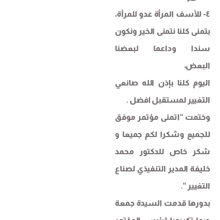
٤‐ للأسف المرأة عدو للمرأة،
بتمنى كلنا نتمنى الخير ونكون
سندا وداعما لبعضنا
البعض،
اليوم كلنا بإذن الله صانعي
التغيير لمستقبل افضل .
وختمت “اتمنى مؤتمر موفق
للجميع وشكرا لكم جميعا و
شكر خاص للدكتور محمد
خليفة المدير التنفيذي لصناع
التغيير “.
بدورها قدمت السيدة جمعة