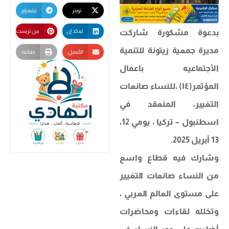
تويتر
تيليغرام
بدعوة مشكورة شاركت
لينكد إن
بين تريست
مديرة جمعية زيتونة للتنمية
الأيميل
طباعة
الأجتماعيه باعمال
المؤتمر(١٤) ،للنساء صانعات
التغيير، المنعقد في
اسطنبول – تركيا ، يومي 12،
13 أبريل 2025.
وشارك فيه قطاع واسع
من النساء صانعات التغيير
على مستوى العالم العربي ،
وتخلله لقاءات ومحاضرات