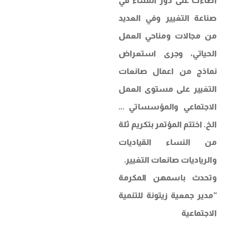
أضاءت على دور النساء في
صناعة التغيير وفي العديد
من مجالات ومناحي العمل
الحياتي، وجرى استعراض
نماذج من اعمال صانعات
التغيير على مستوى العمل
الاجتماعي والمؤسساتي …
الخ. اختتم المؤتمر بتكريم ثلة
من النساء القياديات
والرياديات صانعات التغيير.
وتحدث باسمهن المكرمة
“مدير جمعية زيتونة للتنمية
الاجتماعية