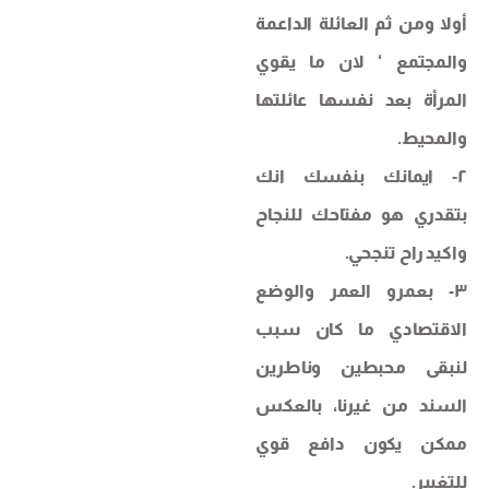
أولا ومن ثم العائلة الداعمة
والمجتمع ‘ لان ما يقوي
المرأة بعد نفسها عائلتها
والمحيط.
٢‐ ايمانك بنفسك انك
بتقدري هو مفتاحك للنجاح
واكيد راح تنجحي.
٣- بعمرو العمر والوضع
الاقتصادي ما كان سبب
لنبقى محبطين وناطرين
السند من غيرنا، بالعكس
ممكن يكون دافع قوي
للتغيير.