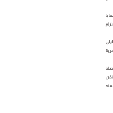
ايا
زام
يني
رية
صلة
مّن
عته