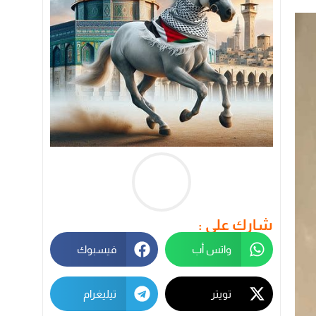
شارك على :
واتس أب
فيسبوك
تويتر
تيليغرام