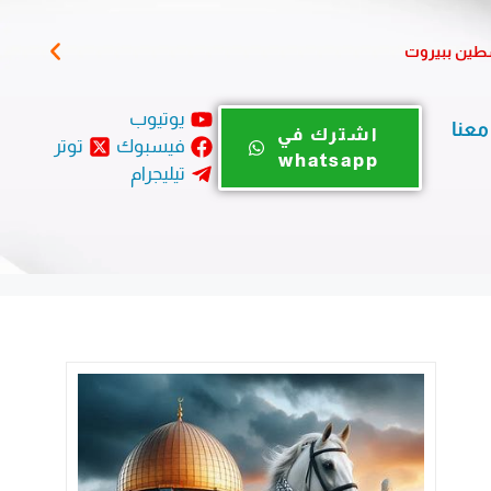
سطين ببيروت
الس
يوتيوب
معنا
اشترك في
فيسبوك
توتر
whatsapp
تيليجرام