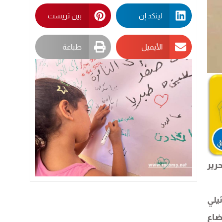
لينكد إن
بين تريست
الأيميل
طباعة
رير
يلي
ضاع