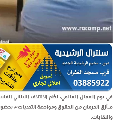
في يوم العمال العالمي، نظّم الائتلاف اللبناني الف
مــأزق الحرمان من الحقوق ومواجهة التحديات»، بحضور
والنقابات.