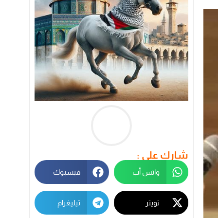
شارك على :
واتس أب
فيسبوك
تويتر
تيليغرام