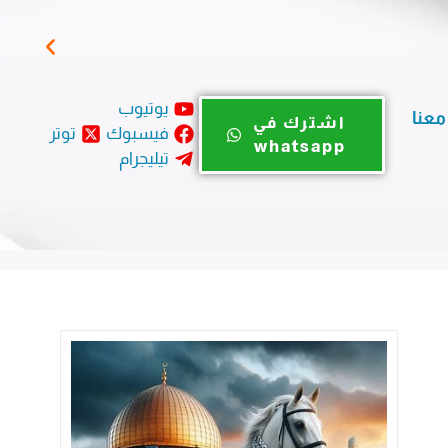
زيتو
يوتيوب
معنا
اشترك في
فيسبوك
توتر
whatsapp
تيليجرام