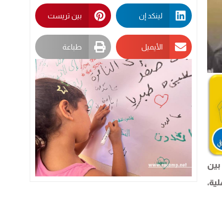
لينكد إن
بين تريست
الأيميل
طباعة
بين
ية،