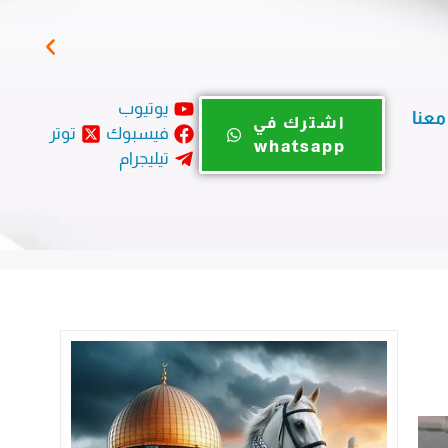
نداء
يوتيوب
معنا
اشترك في
فيسبوك
توتر
whatsapp
تيليجرام