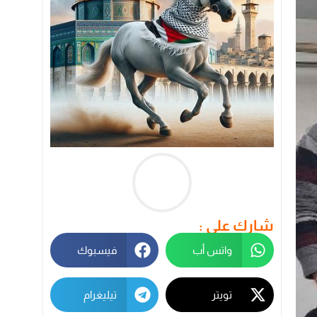
شارك على :
واتس أب
فيسبوك
تويتر
تيليغرام