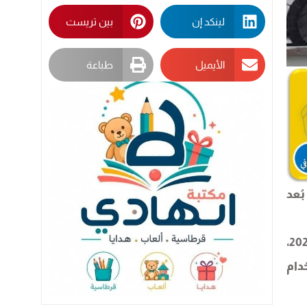
لينكد إن
بين تريست
الأيميل
طباعة
ُعد
ونفّذ د. أبو عبية هذه التجربة خلال ورشةٍ في معهد Fraunhofer IPT في ألمانيا في الفترة ما بين 19 و24 كانون الثاني 2025،
باستخدام