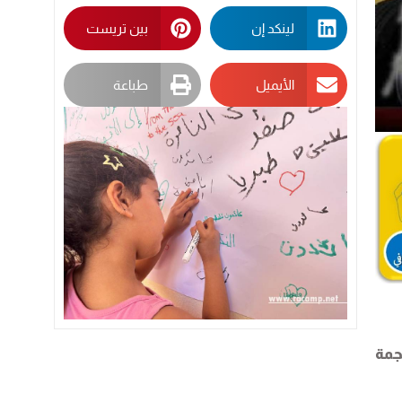
لينكد إن
بين تريست
الأيميل
طباعة
جمة