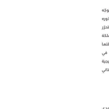
جّه
وره
رّر
وع المملكة
لتها
 في
1970 – 2000) إلى استراتيجية
اني
سوريا منذ آذار/مارس 2011 أي على مدى