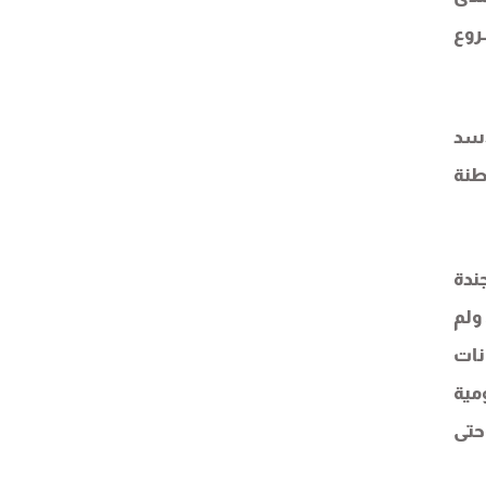
روع
أسد
طنة
فصلة عن أجندة
لجدد التي أطلقت مع غزو أفغانستان في العام 2002، ولم تكن منفصلة عن ضرب العراق في العام 1991، ولم
نات
مية
حتى