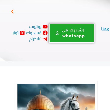
في 
يوتيوب
معنا
اشترك في
فيسبوك
توتر
whatsapp
تيليجرام