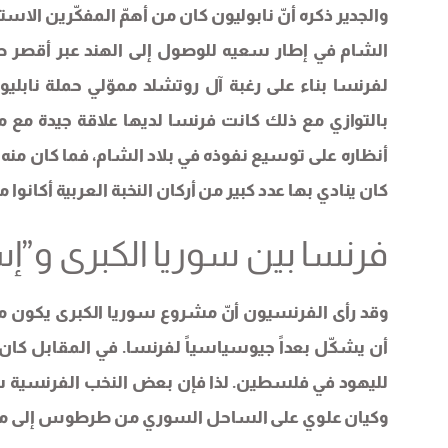
والجدير ذكره أنّ نابوليون كان من أهمّ المفكّرين الاس
الشام في إطار سعيه للوصول إلى الهند عبر أقصر ط
بالتوازي مع ذلك كانت فرنسا لديها علاقة جيدة مع مص
أنظاره على توسيع نفوذه في بلاد الشام، فما كان منه إ
كان ينادي بها عدد كبير من أركان النخبة العربية أكانو
فرنسا بين سوريا الكبرى و”إس
وقد رأى الفرنسيون أنّ مشروع سوريا الكبرى يكون ملك
أن يشكّل بعداً جيوسياسياً لفرنسا. في المقابل كا
لليهود في فلسطين. لذا فإن بعض النخب الفرنسية ست
وكيان علوي على الساحل السوري من طرطوس إلى م