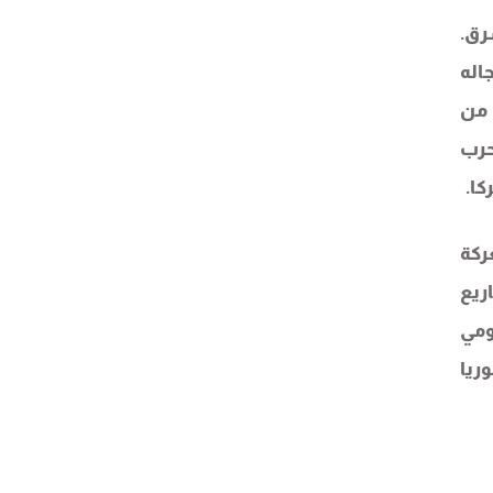
رق.
اله
 من
حرب
كا.
 معركة
شاريع
ومي
ريا