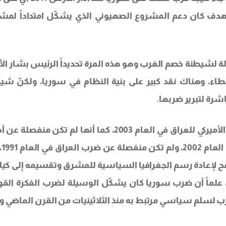
هدف كان دعم المشروع الصهيوني الذي يشكّل امتداداً لمش
لة لشيطنة خصم الغرب وهو هذه المرة تحديداً الرئيس بشار ال
اء، وهناك نقد كبير على بنية النظام في سوريا، ولكنّ شي
رة لتبرير ضربها.
والجدير ذكره أن هذه الحرب لم تكن منفصلة عن الغزو الأميركي للعراق في العام 2003، كما أنها لم تكن من
المحافظين ا
لإعادة رسم الجغرافيا السياسية للمشرق وتقسيمه إلى كيا
ة، علماً أن ضرب سوريا كان يشكّل الوسيلة لضرب الفكرة القو
لغرب لسلم سياسي مرتبط به منذ الثلاثينيات من القرن الماضي و