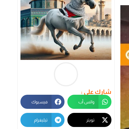
شارك على :
واتس أب
فيسبوك
تويتر
تيليغرام