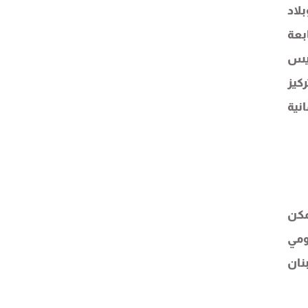
لاد
بعة
اة السويس
كيز
نية
مكن
ومي
نان