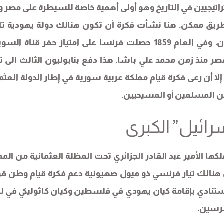
تراتيجيين في التاريخ وهو أولى أهمية خاصة للسيطرة على مصر وب
ريق ممكن. هنا نشأت فكرة أن تكون هنالك دولة يهودية تا
لفرنسا بناء على رغبة آل روتشلد مموّلي حملة نابليون. وفي العام 1859 حصلت فرنسا على امتياز حفر قن
ر منذ زمن محمد علي باشا. هذا دفع بنابوليون الثالث الى تر
لا أن رعى فكرة قيام مملكة عربية سورية في إطار الدولة العثما
ا من المسلمين أو المسيحيين.
رائيل” الكبرى
ها الأمير عبد القادر الجزائري تحت المظلة العثمانية من الم
ن هنالك تيار فرنسي ذو ميول صهيونية دعم فكرة قيام وطن ق
نادي بإقامة كيان يهودي في فلسطين وكيان كاثوليكي في لب
رسين.