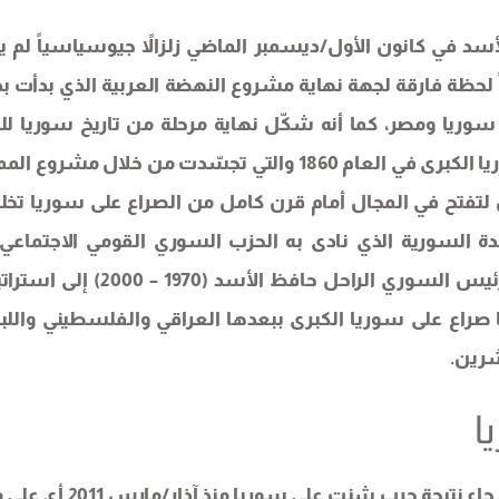
سد في كانون الأول/ديسمبر الماضي زلزالاً جيوسياسياً لم يو
 لحظة فارقة لجهة نهاية مشروع النهضة العربية الذي بدأت بذ
ريا ومصر، كما أنه شكّل نهاية مرحلة من تاريخ سوريا للتح
وتحقيق المشروع القومي والتي بدأت مع مشروع سوريا الكبرى في العام 1860 والتي تجسّدت من خلال مشر
 بمعركة ميسلون لتفتح في المجال أمام قرن كامل من الصراع على سوريا تخل
 السورية الذي نادى به الحزب السوري القومي الاجتماعي
الثلاثينيات والأربعينيات من القرن الماضي، ليحوّله الرئيس السوري الراحل حافظ الأسد (
صراع على سوريا الكبرى ببعدها العراقي والفلسطيني واللبن
شرين.
ا
والجدير ذكره أن ما جرى في كانون الأول/ديسمبر 2024 جاء نتيجة حرب شنت على 