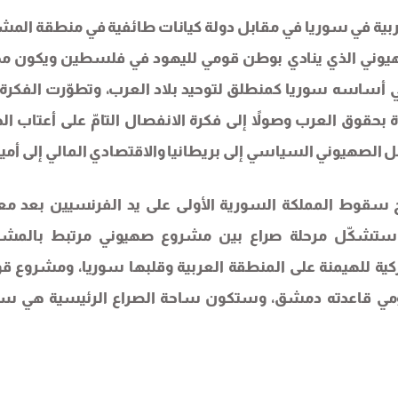
ة عربية في سوريا في مقابل دولة كيانات طائفية في منطقة المش
ني الذي ينادي بوطن قومي لليهود في فلسطين ويكون مج
 أساسه سوريا كمنطلق لتوحيد بلاد العرب، وتطوّرت الفكرة
ة بحقوق العرب وصولاً إلى فكرة الانفصال التامّ على أعتاب ال
لثقل الصهيوني السياسي إلى بريطانيا والاقتصادي المالي إلى أمير
ه فإن المرحلة الممتدة من العام 1920، تاريخ سقوط المملكة السورية الأولى على يد الفرنسيين بعد
لون، وكانون الأول/ ديسمبر من العام 2024، ستشكّل مرحلة صراع بين مشروع صهيوني مرتبط بالم
أميركية للهيمنة على المنطقة العربية وقلبها سوريا، ومشروع ق
قومي قاعدته دمشق، وستكون ساحة الصراع الرئيسية هي سو