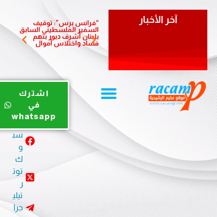
آخر الأخبار
“فرانس برس”: توقيف
سفيرة 
السفير الفلسطيني السابق
تزور بل
بلبنان أشرف دبور بتهم
وتؤكد أ
فساد واختلاس أموال
والشرا
يوت
اشترك
يو
في
ب
whatsapp
في
سب
و
ك
توت
ر
تيلي
جرا