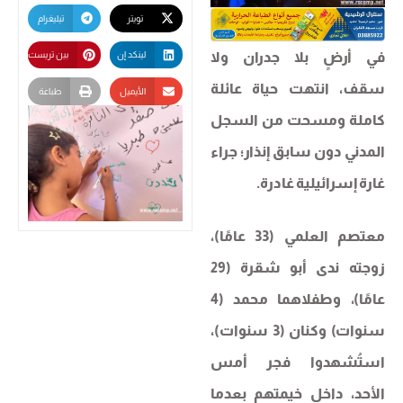
تويتر
تيليغرام
في أرضٍ بلا جدران ولا
لينكد إن
بين تريست
سقف، انتهت حياة عائلة
الأيميل
طباعة
كاملة ومسحت من السجل
المدني دون سابق إنذار؛ جراء
غارة إسرائيلية غادرة.
معتصم العلمي (33 عامًا)،
زوجته ندى أبو شقرة (29
عامًا)، وطفلاهما محمد (4
سنوات) وكنان (3 سنوات)،
استُشهدوا فجر أمس
الأحد، داخل خيمتهم بعدما