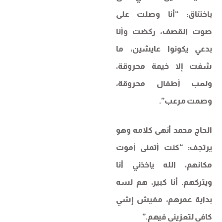
باختناق: “أنا وصلت على
صوت القصف، ركضت وأنا
بدعي يكونوا عايشين، ما
شفت إلا خيمة محروقة،
ولعب أطفال محروقة،
وصمت مرعب”.
الحاج محمد أنهى كلامه وهو
يرتجف: “كنت أتمنى أموت
مكانهم، الله ياخذني أنا
ويتركهم. أنا كبير، هم لسه
بداية عمرهم، مفيش إشي
كافي لتعزيني فيهم.”