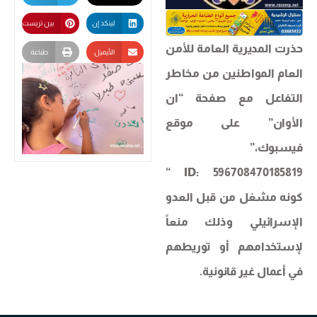
لينكد إن
بين تريست
حذرت المديرية العامة للأمن
الأيميل
طباعة
العام المواطنين من مخاطر
التفاعل مع صفحة “ان
الأوان” على موقع
فيسبوك،”
596708470185819 :ID “
كونه مشغل من قبل العدو
الإسرائيلي وذلك منعاً
لإستخدامهم أو توريطهم
في أعمال غير قانونية.