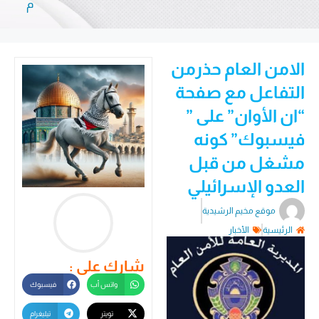
م
الامن العام حذرمن
التفاعل مع صفحة
“ان الأوان” على ”
فيسبوك” كونه
مشغل من قبل
العدو الإسرائيلي
موقع مخيم الرشيدية
الرئيسية
الأخبار
شارك على :
واتس أب
فيسبوك
تويتر
تيليغرام