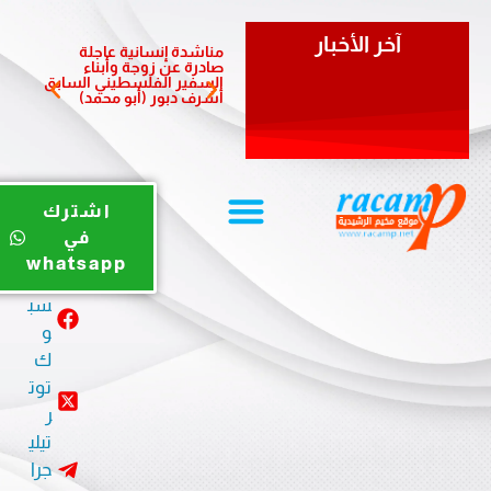
آخر الأخبار
مناشدة إنسانية عاجلة
مبادرة 
صادرة عن زوجة وأبناء
الشعبي
السفير الفلسطيني السابق
لدعم أ
أشرف دبور (أبو محمد)
المزمن
يوت
اشترك
يو
في
ب
whatsapp
في
سب
و
ك
توت
ر
تيلي
جرا