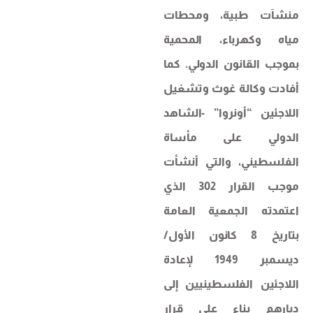
منشآت طبية، ومحطات
مياه وكهرباء، المحمية
بموجب القانون الدولي. كما
أفادت وكالة غوث وتشغيل
اللاجئين “أونروا” -الشاهد
الدولي على مأساة
الفلسطيني، والتي أنشأت
موجب القرار 302 الذي
اعتمدته الجمعية العامة
بتاريخ 8 كانون الأول/
ديسمبر 1949 لإعادة
اللاجئين الفلسطينيين إلى
ديارهم بناء على قرار