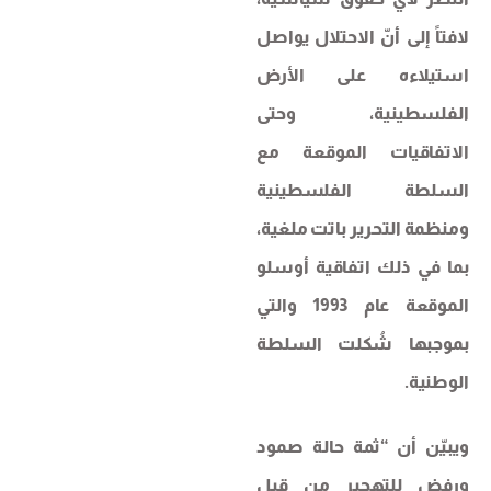
لافتاً إلى أنّ الاحتلال يواصل
استيلاءه على الأرض
الفلسطينية، وحتى
الاتفاقيات الموقعة مع
السلطة الفلسطينية
ومنظمة التحرير باتت ملغية،
بما في ذلك اتفاقية أوسلو
الموقعة عام 1993 والتي
بموجبها شُكلت السلطة
الوطنية.
ويبيّن أن “ثمة حالة صمود
ورفض للتهجير من قبل