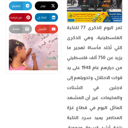
تويتر
تيليغرام
لينكد إن
بين تريست
تمر اليوم الذكرى 77 للنكبة
الأيميل
طباعة
الفلسطينية، وهي الذكرى
التي تُخلد مأساة تهجير ما
يزيد عن 750 ألف فلسطيني
من ديارهم عام 1948 على يد
قوات الاحتلال، وتحويلهم إلى
لاجئين في الشتات
والمخيمات. غير أن المشهد
الماثل اليوم في قطاع غزة
المحاصر يعيد سرد النكبة
بلغة أشد قسوة ودموية،