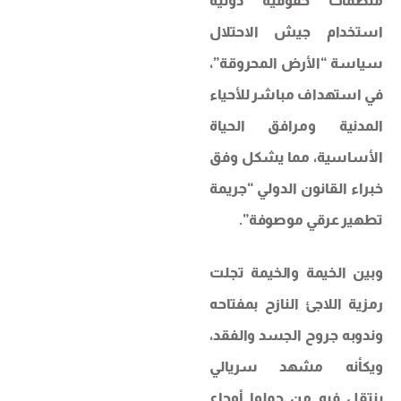
منظمات حقوقية دولية
استخدام جيش الاحتلال
سياسة “الأرض المحروقة”،
في استهداف مباشر للأحياء
المدنية ومرافق الحياة
الأساسية، مما يشكل وفق
خبراء القانون الدولي “جريمة
تطهير عرقي موصوفة”.
وبين الخيمة والخيمة تجلت
رمزية اللاجئ النازح بمفتاحه
وندوبه جروح الجسد والفقد،
ويكأنه مشهد سريالي
ينتقل فيه من حملوا أوجاع