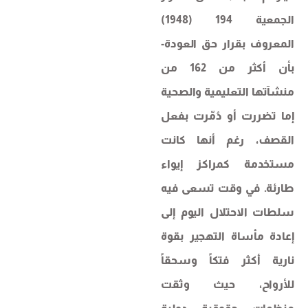
الجمعية 194 (1948)
المعروف بقرار حق العودة-
بأن أكثر من 162 من
منشآتها التعليمية والصحية
إما تضررت أو دُمّرت بفعل
القصف، رغم أنها كانت
مستخدمة كمراكز إيواء
طارئة. في وقت تسعى فيه
سلطات الاحتلال اليوم إلى
إعادة مأساة التهجير بقوة
نارية أكثر فتكاً وسحقاً
للأرواح، حيث وثقت