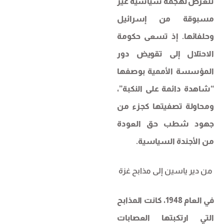
تتعرض لهجمة سياسية غير
مسبوقة من إسرائيل
وحلفائها. إذ تسعى حكومة
الاحتلال إلى تقويض دور
المؤسسة الأممية بوصفها
“شاهدة دائمة على النكبة”،
ومحاولة تصفيتها كجزء من
جهود شطب حق العودة
من الأجندة السياسية.
من دير ياسين إلى مذابح غزة
في العام 1948، كانت المذابح
التي ارتكبتها العصابات