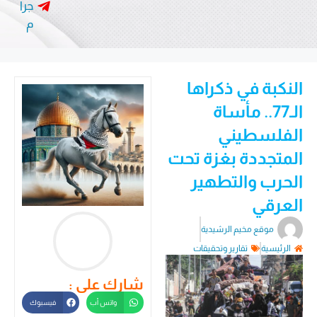
جرا
م
النكبة في ذكراها
الـ77.. مأساة
الفلسطيني
المتجددة بغزة تحت
الحرب والتطهير
العرقي
موقع مخيم الرشيدية
الرئيسية
تقارير وتحقيقات
شارك على :
واتس أب
فيسبوك