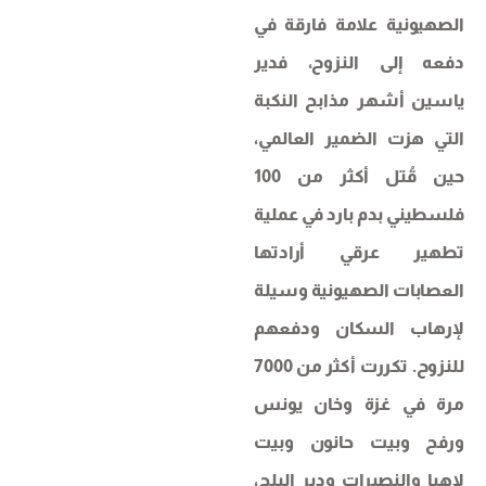
الصهيونية علامة فارقة في
دفعه إلى النزوح، فدير
ياسين أشهر مذابح النكبة
التي هزت الضمير العالمي،
حين قُتل أكثر من 100
فلسطيني بدم بارد في عملية
تطهير عرقي أرادتها
العصابات الصهيونية وسيلة
لإرهاب السكان ودفعهم
للنزوح. تكررت أكثر من 7000
مرة في غزة وخان يونس
ورفح وبيت حانون وبيت
لاهيا والنصيرات ودير البلح،