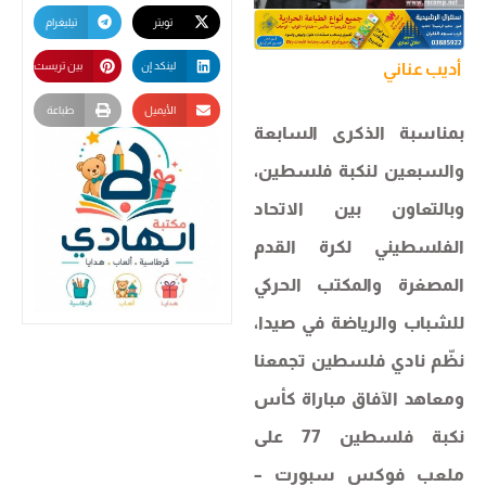
تويتر
تيليغرام
أديب عناني
لينكد إن
بين تريست
الأيميل
طباعة
بمناسبة الذكرى السابعة
والسبعين لنكبة فلسطين،
وبالتعاون بين الاتحاد
الفلسطيني لكرة القدم
المصغرة والمكتب الحركي
للشباب والرياضة في صيدا،
نظّم نادي فلسطين تجمعنا
ومعاهد الآفاق مباراة كأس
نكبة فلسطين 77 على
ملعب فوكس سبورت –