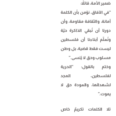
ضمير الأمة، قائلاً:
“في الآفاق، نؤمن بأن الكلمة
أمانة، والثقافة مقاومة، وأن
دورنا أن نُبقي الذاكرة حيّة
ونُعلّم أبناءنا أن فلسطين
ليست فقط قضية، بل وطن
مسلوب وحق لا يُنسى.”
وختم بالقول: “الحرية
لفلسطين، المجد
لشهدائها، والعودة حق لا
يموت.”
تلا الكلمات تكريمٌ خاص