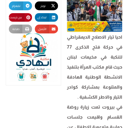
تويتر
تيليغرام
لينكد إن
بين تريست
الأيميل
طباعة
احيا تيار الاصلاح الديمقراطي
في حركة فتح الذكرى 77
للنكبة في مخيمات لبنان
حيث قام مكتب المرأة بتنفيذ
الانشطة الوطنية الهادفة
والمتنوعة بمشاركة كوادر
التيار والاطر الكشفية .
في بيروت تمت زيارة روضة
القسام واقيمت جلسات
حوارية وتوعوية للاطفال عن