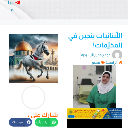
جرا
م
اللّبنانيات ينجبن في
المخيّمات!
موقع مخيم الرشيدية
الرئيسية
فيديو
شارك على :
واتس أب
فيسبوك