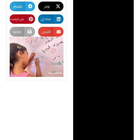
تويتر
تيليغرام
لينكد إن
بين تريست
الأيميل
طباعة