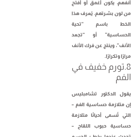
أنفهم، يكون أغمق أو أفتح
من لون بشرتهم. يُعرف هذا
الخط باسم “تحية
الحساسية” أو “تجعد
الأنف”، وينتج عن فرك الأنف
مرارًا وتكرارًا.
8.تورم خفيف في
الفم
يقول الدكتور تشامبليس
إن متلازمة حساسية الفم –
التي تُسمى أحيانًا متلازمة
حساسية حبوب اللقاح –
تحدث عندما يخطئ الجسم