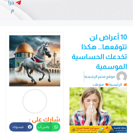
جرا
م
10 أعراض لن
تتوقعها… هكذا
تخدعك الحساسية
الموسمية
موقع مخيم الرشيدية
الرئيسية
منوعات
شارك على :
واتس أب
فيسبوك