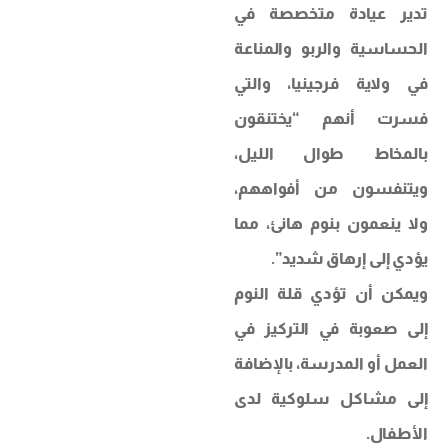
تدير عيادة متخصصة في
الحساسية والربو والمناعة
في ولاية فرجينيا، والتي
فسرت أنهم “يختنقون
بالمخاط طوال الليل،
ويتنفسون من أفواههم،
ولا ينعمون بنوم هانئ، مما
يؤدي إلى إرهاق شديد”.
ويمكن أن تؤدي قلة النوم
إلى صعوبة في التركيز في
العمل أو المدرسة، بالإضافة
إلى مشاكل سلوكية لدى
الأطفال.