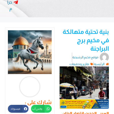
جرا
م
بنية تحتية متهالكة
في مخيم برج
البراجنة
موقع مخيم الرشيدية
الرئيسية
تقارير وتحقيقات
شارك على :
واتس أب
فيسبوك
العربي الجديد- انتصار الدنان