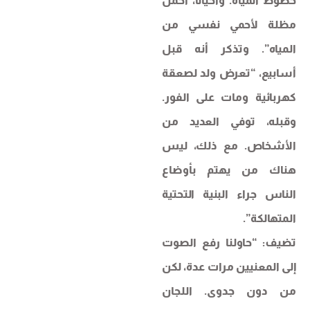
خطوط المياه. وأحياناً، أحمل
مظلة لأحمي نفسي من
المياه”. وتذكر أنه قبل
أسابيع، “تعرض ولد لصعقة
كهربائية ومات على الفور.
وقبله، توفي العديد من
الأشخاص. مع ذلك، ليس
هناك من يهتم بأوضاع
الناس جراء البنية التحتية
المتهالكة”.
تضيف: “حاولنا رفع الصوت
إلى المعنيين مرات عدة، لكن
من دون جدوى. اللجان