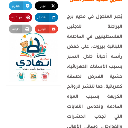
تويتر
تيليغرام
يُجبر المتجول في مخيم برج
لينكد إن
بين تريست
البراجنة للاجئين
الأيميل
طباعة
الفلسطينيين في العاصمة
اللبنانية بيروت، على خفض
رأسه أحياناً خلال السير
بسبب الأسلاك الكهربائية،
خشية التعرض لصعقة
كهربائية. كما تنتشر الروائح
الكريهة بسبب المياه
العادمة وتكدس النفايات
التي تجذب الحشرات
والقوارض، ويعاني الأهالي