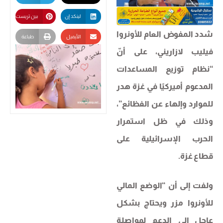
لينكد إن
بين تريست
شدد المفوض العام للأونروا
الأيميل
طباعة
فيليب لازاريني، على أنّ
“نظام توزيع المساعدات
المدعوم أميركيًا في غزة هدر
للموارد وإلهاء عن الفظائع”،
وذلك في ظل استمرار
الحرب الإسرائيلية على
قطاع غزة.
ولفت إلى أن “الوضع المالي
للأونروا مزر ويحتاج بشكل
عاجل إلى الدعم لمواصلة