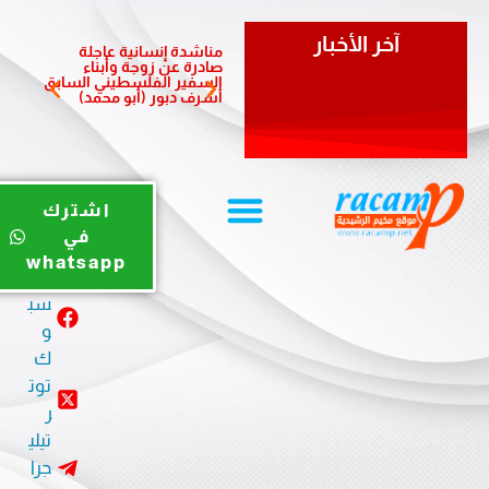
آخر الأخبار
مناشدة إنسانية عاجلة
مبادرة 
صادرة عن زوجة وأبناء
الشعبي
السفير الفلسطيني السابق
لدعم أ
أشرف دبور (أبو محمد)
المزمن
يوت
اشترك
يو
في
ب
whatsapp
في
سب
و
ك
توت
ر
تيلي
جرا