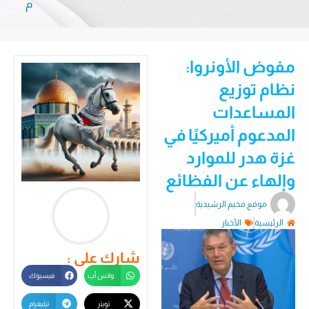
م
مفوض الأونروا:
نظام توزيع
المساعدات
المدعوم أميركيًا في
غزة هدر للموارد
وإلهاء عن الفظائع
موقع مخيم الرشيدية
الرئيسية
الأخبار
شارك على :
واتس أب
فيسبوك
تويتر
تيليغرام