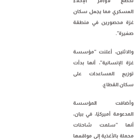
تخضع لأوامر الإخلاء
العسكري مما يجعل سكان
غزة محصورين في منطقة
صغيرة”.
والاثنين، أعلنت “مؤسسة
غزة الإنسانية”، أنها بدأت
توزيع المساعدات على
سكان القطاع.
وأضافت المؤسسة
المدعومة أميركيًا، في بيان،
أنها “سلمت شاحنات
محملة بالأغذية إلى مواقعها