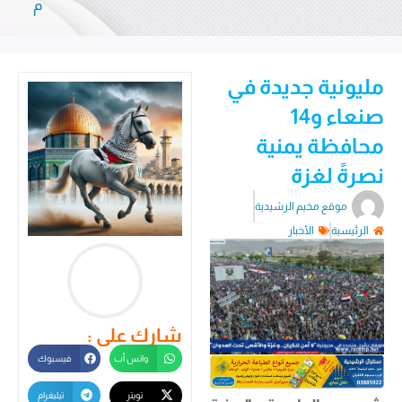
م
مليونية جديدة في
صنعاء و14
محافظة يمنية
نصرةً لغزة
موقع مخيم الرشيدية
الرئيسية
الأخبار
شارك على :
واتس أب
فيسبوك
تويتر
تيليغرام