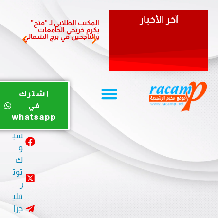
آخر الأخبار
المكتب الطلابي لـ “فتح”
زيتونة 
يكرم خريجي الجامعات
الصغير”
والناجحين في برج الشمالي
افواج 
يوت
اشترك
يو
في
ب
whatsapp
في
سب
و
ك
توت
ر
تيلي
جرا