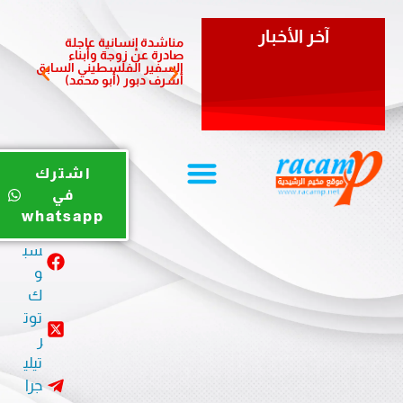
آخر الأخبار
مناشدة إنسانية عاجلة
مبادرة 
صادرة عن زوجة وأبناء
الشعبي
السفير الفلسطيني السابق
لدعم أ
أشرف دبور (أبو محمد)
المزمن
يوت
اشترك
يو
في
ب
whatsapp
في
سب
و
ك
توت
ر
تيلي
جرا