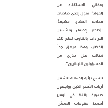
يمكنني الاستغناء عن
المولد”، تقول إحدى صاحبات
محلات الخضار، مضيفةً:
“أضطر لإطفاء وتشغيل
البرادات بالتناوب لمنع تلف
الخضار، وهذا مرهق جداً.
نطالب بحل جذري من
المسؤولين اللبنانيين”.
تتسع دائرة المعاناة لتشمل
أرباب الأسر الذين يواجهون
صعوبة بالغة في توفير
أبسط مقومات العيش.