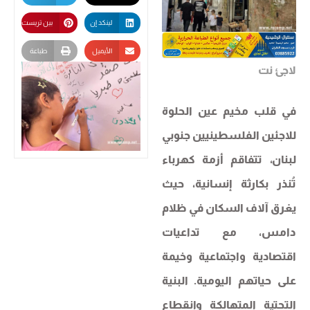
لينكد إن
بين تريست
الأيميل
طباعة
لاجئ نت
في قلب مخيم عين الحلوة
للاجئين الفلسطينيين جنوبي
لبنان، تتفاقم أزمة كهرباء
تُنذر بكارثة إنسانية، حيث
يغرق آلاف السكان في ظلام
دامس، مع تداعيات
اقتصادية واجتماعية وخيمة
على حياتهم اليومية. البنية
التحتية المتهالكة وانقطاع