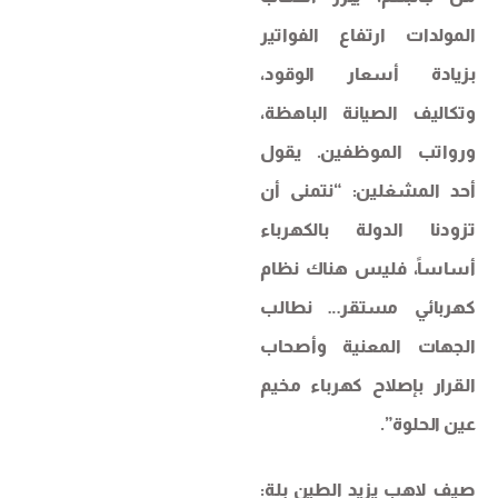
المولدات ارتفاع الفواتير
بزيادة أسعار الوقود،
وتكاليف الصيانة الباهظة،
ورواتب الموظفين. يقول
أحد المشغلين: “نتمنى أن
تزودنا الدولة بالكهرباء
أساساً، فليس هناك نظام
كهربائي مستقر… نطالب
الجهات المعنية وأصحاب
القرار بإصلاح كهرباء مخيم
عين الحلوة”.
صيف لاهب يزيد الطين بلة: