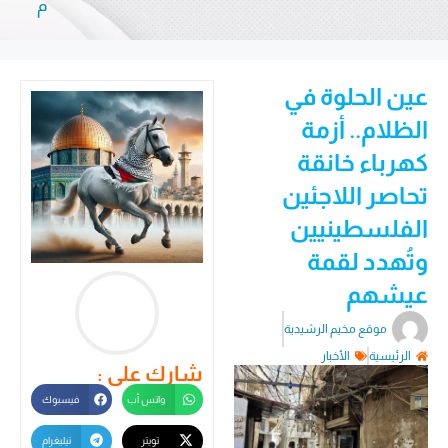
م
عين الحلوة في
الظلام.. أزمة
كهرباء خانقة
تحاصر اللاجئين
الفلسطينيين
وتُهدد لقمة
عيشهم
موقع مخيم الرشيدية
الرئيسية
الأخبار
شارك على :
واتس أب
فيسبوك
تويتر
تيليغرام