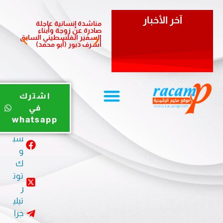
آخر الأخبار
مناشدة إنسانية عاجلة
مبادرة 
صادرة عن زوجة وأبناء
الشعبي
السفير الفلسطيني السابق
لدعم أ
أشرف دبور (أبو محمد)
المزمن
يوت
اشترك
يو
في
ب
whatsapp
في
سب
و
ك
توت
ر
تيلي
جرا