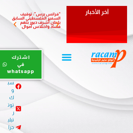
آخر الأخبار
“فرانس برس”: توقيف
سفيرة 
السفير الفلسطيني السابق
تزور بل
بلبنان أشرف دبور بتهم
وتؤكد أ
فساد واختلاس أموال
والشرا
يوت
اشترك
يو
في
ب
whatsapp
في
سب
و
ك
توت
ر
تيلي
جرا