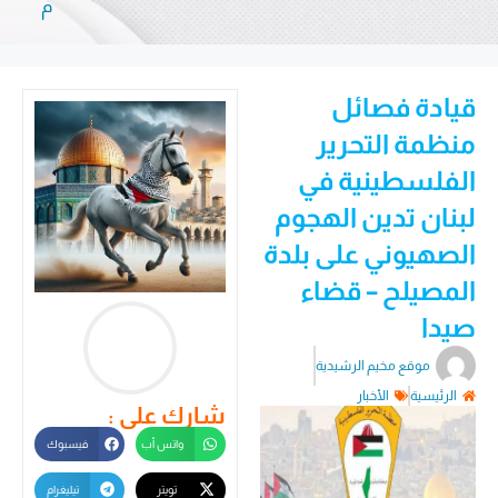
م
قيادة فصائل
منظمة التحرير
الفلسطينية في
لبنان تدين الهجوم
الصهيوني على بلدة
المصيلح – قضاء
صيدا
موقع مخيم الرشيدية
الرئيسية
الأخبار
شارك على :
واتس أب
فيسبوك
تويتر
تيليغرام