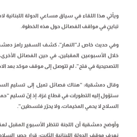
ويأتي هذا اللقاء في سياق مساعي الدولة اللبناني
تباينٍ في مواقف الفصائل حول هذه الخطوة.
وفي حديث خاص لـ”النهار”، كشف السفير رامز دمشقي
خلال الأسبوعين المقبلين، في حين الفصائل الأخرى،
التصحيحية في فتح”، لم تتوصل إلى موقف موحّد بعد الاجت
وقال دمشقية: “هناك فصائل تميل إلى تسليم السلا
ستؤول إليه التطورات في قطاع غزة، إذ إنّ تسليم “حم
السلاح لا يحمي المخيمات، ولا يحرّر فلسطين”.
وأوضح دمشقية أن اللجنة تنتظر الأسبوع المقبل لعقد
نعرف موقف الدولة اللبنانية الثابت: قرار حصر السلا