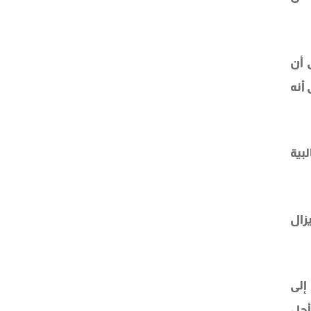
 أن
أنه
بية
 يزال
إلى
أجل