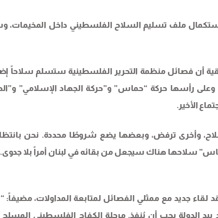
ة لاستكمال ملف تسليم السلاح الفلسطيني داخل المخيمات، 
ة أن فصائل منظمة التحرير الفلسطينية ستسلم سلاحاً إضاف
 وعلى رأسها حركة “حماس” و”حركة الجهاد الإسلامي” و”الح
ماع الأخير.
ح، وأخرى ترفض، وبعضها يضع شروطًا محددة. نحن بانتظار
اس” سلاحها هناك سيجعل من بقائه في لبنان أمراً بلا جدوى. 
 لقاء جديد مع ممثلي الفصائل لمتابعة المداولات، مضيفاً: “
ح بيد الدولة يجب أن يُنفذ. مرحلة الكفاح الفلسطيني المسلح 