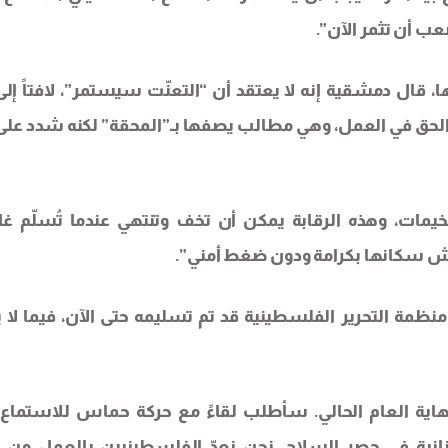
عب أن تثمر الآن”.
ل دمشقية إنه لا يعتقد أن “التعنّت سيستمر”، لافتاً إلى
حق في العمل، وهي مطالب يصفها بـ”المحقة” لكنه شدد على 
يمات، وهذه الرقابة يمكن أن تخف وتنتهي عندما تُسلّم غال
عيش سكانها بكرامة ودون ضغط أمني”.
وار إلى أن نحو 70% من سلاح منظمة التحرير الفلسطينية قد تم تسليمه حتى الآن، فيما لا
اية العام الحالي. سأطلب لقاءً مع حركة حماس للاستماع 
نانية في حصر السلاح. نحن نعدّ الفلسطينيين بالعمل من 