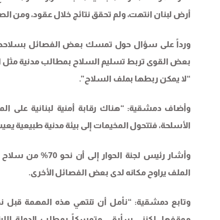
أرض لبنان انتهت، ولم تحقق نتائج خلال عقود، ومن الص
ورداً على سؤال حول تمسك بعض الفصائل بسلاحها، قا
بعض القوى تربط تسليم السلاح بمطالب مدنية مثل ال
“لا يمكن ربطها بملف السلاح”.
وأضاف دمشقية: “هناك رقابة أمنية لبنانية على المخ
الأسلحة، فتتحول المخيمات إلى بيئة مدنية طبيعية ي
وأشار رئيس لجنة الح
الملف يراوح مكانه لدى بعض الفصائل الأخرى.
وتابع دمشقية: “نأمل أن تنتهي هذه المهمة قبل نه
موقفها، لكنني سأبقى متمسكاً بمطلب الدولة اللب