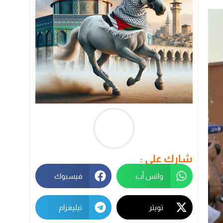
شارك على :
واتس أب
فيسبوك
تويتر
تيليغرام