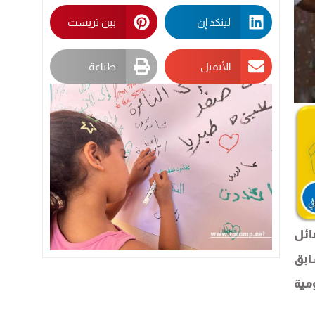
لينكد إن
بين تريست
الأيميل
طباعة
ائل
ابق
مية