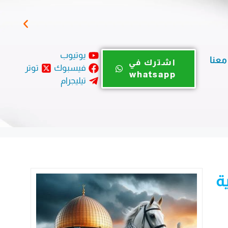
بيان
يوتيوب
معنا
اشترك في
فيسبوك
توتر
whatsapp
تيليجرام
ة