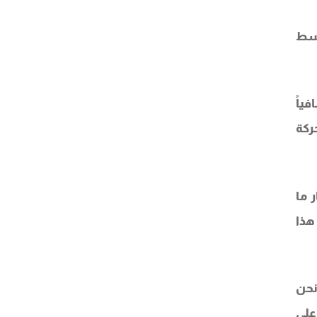
وسط
ياً
ركة
 ما
هذا
نحن
على