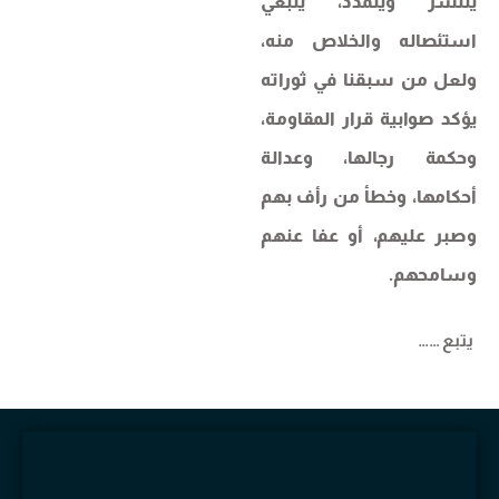
ينتشر ويتمدد، ينبغي
استئصاله والخلاص منه،
ولعل من سبقنا في ثوراته
يؤكد صوابية قرار المقاومة،
وحكمة رجالها، وعدالة
أحكامها، وخطأ من رأف بهم
وصبر عليهم، أو عفا عنهم
وسامحهم.
يتبع ……