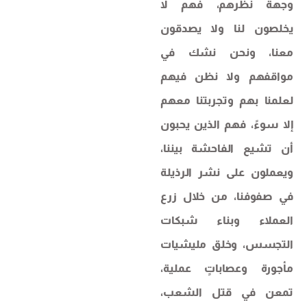
وجهة نظرهم، فهم لا
يخلصون لنا ولا يصدقون
معنا، ونحن نشك في
مواقفهم ولا نظن فيهم
لعلمنا بهم وتجربتنا معهم
إلا سوءً، فهم الذين يحبون
أن تشيع الفاحشة بيننا،
ويعملون على نشر الرذيلة
في صفوفنا، من خلال زرع
العملاء وبناء شبكات
التجسس، وخلق مليشيات
مأجورة وعصاباتٍ عملية،
تمعن في قتل الشعب،