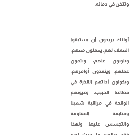
وتثخن في دمائه.
أولئك يريدون أن يستبقوا
العملاء لهم، يعملون معهم،
وينوبون عنهم، ويتمون
عملهم، وينفذون أوامرهم،
ويكونون أداتهم القذرة في
قطاعنا الحبيب، وعيونهم
الوقحة في مراقبة شعبنا
ومتابعة المقاومة
والتجسس عليها، ولهذا
فقد هالهم ما حدث لهم