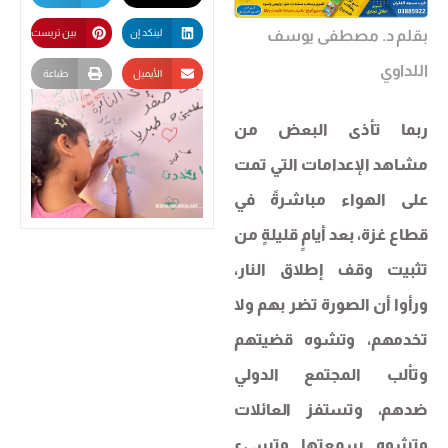
بقلم د. مصطفى يوسف
لينكد إن
بين تريست
اللداوي
الأيميل
طباعة
ربما تأذى البعض من
مشاهد الإعدامات التي تمت
على الهواء مباشرةً في
قطاع غزة، بعد أيامٍ قليلةٍ من
تثبيت وقف إطلاق النار،
ورأوا أن الصورة تضر بهم ولا
تخدمهم، وتشوه قضيتهم
وتألب المجتمع الدولي
ضدهم، وتستفز العائلات
وتشوه سمعتها وتسيء