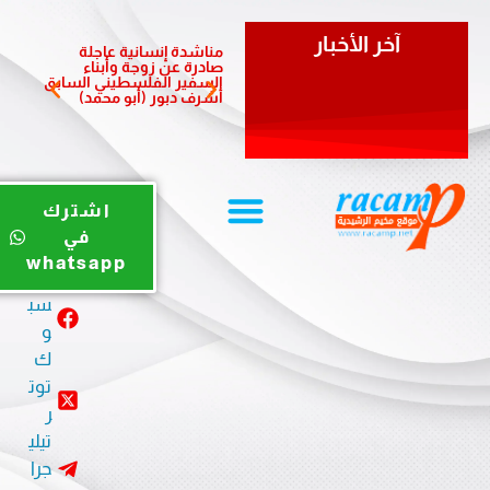
آخر الأخبار
مناشدة إنسانية عاجلة
مبادرة 
صادرة عن زوجة وأبناء
الشعبي
السفير الفلسطيني السابق
لدعم أ
أشرف دبور (أبو محمد)
المزمن
يوت
اشترك
يو
في
ب
whatsapp
في
سب
و
ك
توت
ر
تيلي
جرا