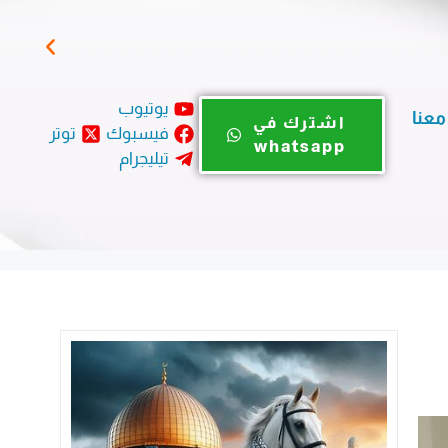
مباد
يوتيوب
معنا
اشترك في
فيسبوك
توتر
whatsapp
تيليجرام