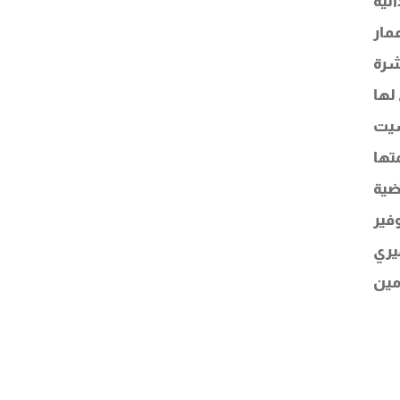
ئية
مار
شرة
لها
سيت
تها
ضية
فير
يري
مين