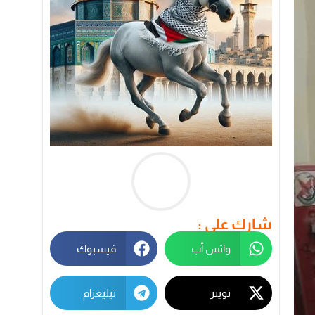
شارك على :
واتس أب
فيسبوك
تويتر
تيليغرام