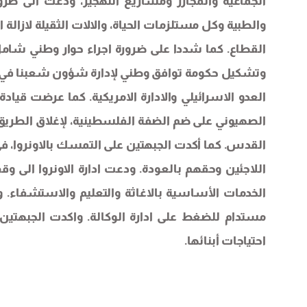
الجماعية والمجازر ومشاريع التهجير، ودعت الى ضرو
والطبية وكل مستلزمات الحياة، والالات الثقيلة لازالة 
القطاع. كما شددا على ضرورة اجراء حوار وطني شام
وتشكيل حكومة توافق وطني لإدارة شؤون شعبنا في غز
العدو الاسرائيلي والادارة الامريكية. كما عرضت ق
الصهيوني على ضم الضفة الفلسطينية، لإغلاق الطريق 
القدس. كما أكدت الجبهتين على التمسك بالاونروا،
اللاجئين وحقهم بالعودة. ودعت ادارة الاونروا ال
الخدمات الأساسية بالاغاثة والتعليم والاستشفاء. 
مستدام للضغط على ادارة الوكالة. واكدت الجبهتين 
احتياجات أبنائها.