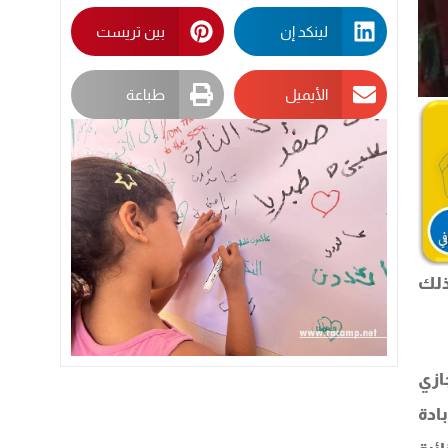
لينكد إن
بين تريست
الأيميل
طباعة
ذلك
ازي
ادة