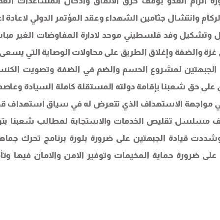
رة الزام العدو بوقف خرق الاتفاق وادخال المساعدات الغذا
الركام وانتشال جثامين الشهداء وعقد المؤتمر الدولي لاعادة اع
ل وتشكيل وفد فلسطيني موحد لادارة المفاوضات الغير مبا
ة والضفة وإغلاق الطريق على محاولات الوصاية التي يسعى 
يادة الجبهتين لمشروع الحسم والضم في الضفة وتصويت الكن
على حق شعبنا بإقامة دولته المستقلة كاملة السيادة وعاصم
 في مواجهة الاستهداف الذي تتعرض له في سياق استهداف ق
ى وقف مسلسل تقليص الخدمات والاستجابة لمطالب شعبنا بتو
وشددت قيادة الجبهتين على ضرورة بلورة برنامج تحرك جماه
على ضرورة حماية المخيمات وتوفير الامن والامان فيها وتأ