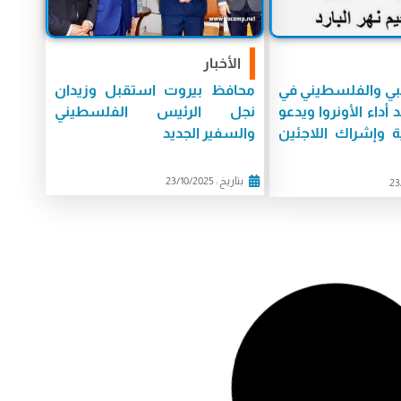
الأخبار
بي والفلسطيني في
محافظ بيروت استقبل وزيدان
أداء الأونروا ويدعو
نجل الرئيس الفلسطيني
ة وإشراك اللاجئين
والسفير الجديد
بتاريخ : 23/10/2025
قيقات
الأخبار
ن.. معركة موسمية
غوتيريش رحّب برأي العدل
ي على هوية الأرض
الدولية وأكد ضرورة دعم حق تقرير
المصير للشعب الفلسطيني
بتاريخ : 23/10/2025