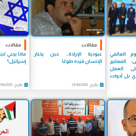
مقالات
مقالات
م العالمي
عبودية الإرادة… حين يختار
ماذا يجني لب
: المعايير
الإنسان قيده طوعًا
إسرائيل؟
لى العمل
ذي بل أدوات
بتاريخ : 23/10/2025
بتاريخ : 23/10/2025