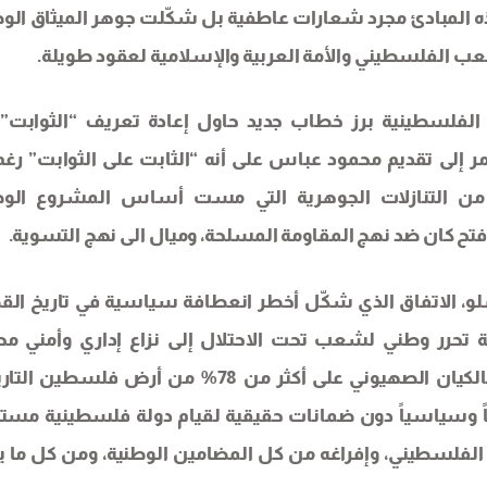
ن هذه المبادئ مجرد شعارات عاطفية بل شكّلت جوهر الميثاق الو
ب الفلسطيني والأمة العربية والإسلامية لعقود طويلة.
لفلسطينية برز خطاب جديد حاول إعادة تعريف “الثوابت” 
إلى تقديم محمود عباس على أنه “الثابت على الثوابت” رغم
من التنازلات الجوهرية التي مست أساس المشروع الو
 فتح كان ضد نهج المقاومة المسلحة، وميال الى نهج التسوية.
لو، الاتفاق الذي شكّل أخطر انعطافة سياسية في تاريخ الق
تحرر وطني لشعب تحت الاحتلال إلى نزاع إداري وأمني مح
الصلاحيات. فبموجب أوسلو جرى الاعتراف الرسمي بالكيان الصهيوني على أكثر من 78% من أرض فلس
اً وسياسياً دون ضمانات حقيقية لقيام دولة فلسطينية مستق
لفلسطيني، وإفراغه من كل المضامين الوطنية، ومن كل ما ي