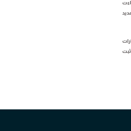
اءت
ديد
رات
ثبت