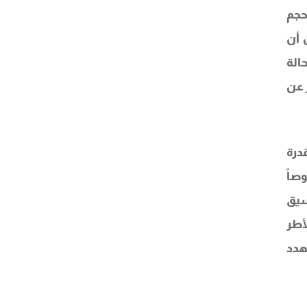
حجم
 أن
الة
ر عن
درة
صاً
سيق
أطر
هدد