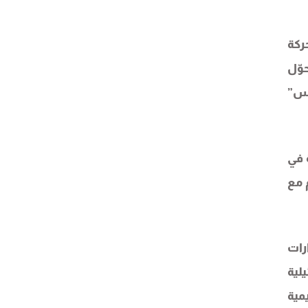
ركة
وّل
دس”
 في
 مع
 عام 2003 بضغوط وقرارات
لية
مية