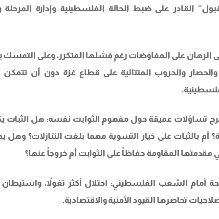
ل” القادر على ضبط الحالة الفلسطينية وإدارة المرحلة 
ى الرهان على المفاوضات رغم فشلها المتكرر، وعلى التمسك بخ
الحصار والحروب المتتالية على قطاع غزة دون أن تتمكن 
فلسطينية.
رح تساؤلات عميقة حول مفهوم الثوابت نفسه: هل الثبات ي
أم بالثبات على خيار التسوية مهما بلغت التنازلات؟ وهل ي
 مقدمتها المقاومة حفاظاً على الثوابت أم خروجاً عنها؟
ة أمام الشعب الفلسطيني: احتلال أكثر تغولاً، واستيطان أ
احيات تحاصرها القيود الأمنية والاقتصادية.