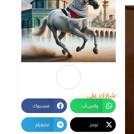
شارك على :
واتس أب
فيسبوك
تويتر
تيليغرام