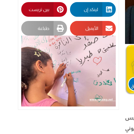
لينكد إن
بين تريست
الأيميل
طباعة
 لا لبس
وني