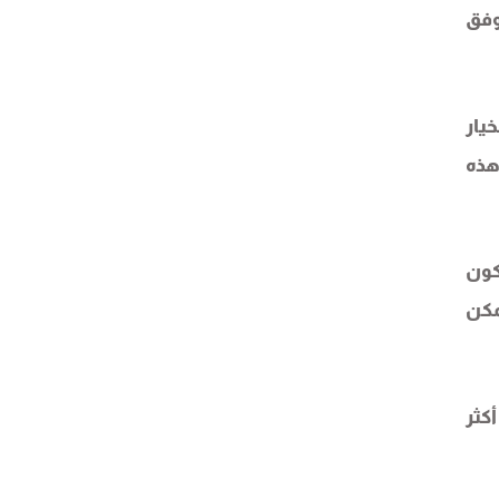
وفق
يار
هذه
كون
مكن
كثر