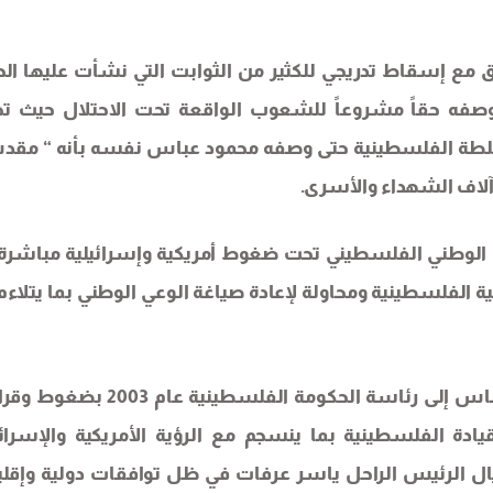
افق مع إسقاط تدريجي للكثير من الثوابت التي نشأت عليها الح
صفه حقاً مشروعاً للشعوب الواقعة تحت الاحتلال حيث تح
السلطة الفلسطينية حتى وصفه محمود عباس نفسه بأنه “ مق
آلاف الشهداء والأسرى.
 الوطني الفلسطيني تحت ضغوط أمريكية وإسرائيلية مباشرة
خية الفلسطينية ومحاولة لإعادة صياغة الوعي الوطني بما يتلاءم
أما على مستوى السلطة فقد ارتبط صعود محمود عباس إلى رئاسة الحكومة الفلسطينية
دة الفلسطينية بما ينسجم مع الرؤية الأمريكية والإسرائي
ال الرئيس الراحل ياسر عرفات في ظل توافقات دولية وإقلي