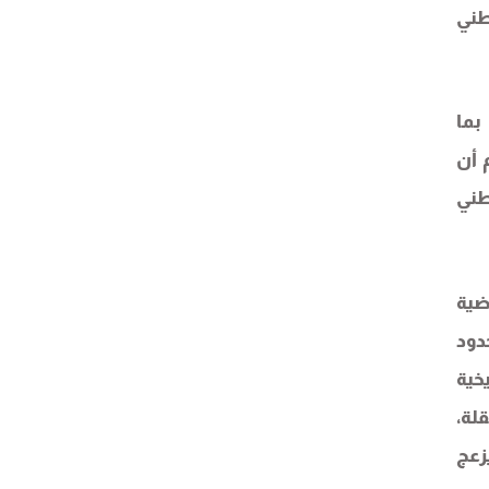
طني
بما
 أن
طني
ضية
دود
طين التاريخية
لة،
زعج