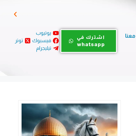
خري
يوتيوب
معنا
اشترك في
فيسبوك
توتر
whatsapp
تيليجرام