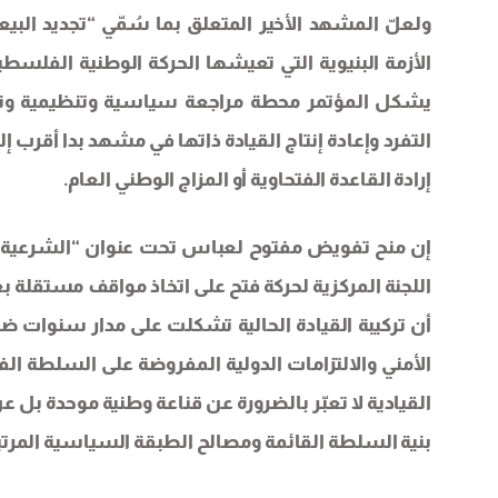
ولعلّ المشهد الأخير المتعلق بما سُمّي “تجديد ال
الأزمة البنيوية التي تعيشها الحركة الوطنية الفلسطي
يشكل المؤتمر محطة مراجعة سياسية وتنظيمية ونق
التفرد وإعادة إنتاج القيادة ذاتها في مشهد بدا أقرب إل
إرادة القاعدة الفتحاوية أو المزاج الوطني العام.
إن منح تفويض مفتوح لعباس تحت عنوان “الشرعية” أ
اللجنة المركزية لحركة فتح على اتخاذ مواقف مستقلة بع
أن تركيبة القيادة الحالية تشكلت على مدار سنوات
الأمني والالتزامات الدولية المفروضة على السلطة الف
القيادية لا تعبّر بالضرورة عن قناعة وطنية موحدة بل ع
بنية السلطة القائمة ومصالح الطبقة السياسية المرتب