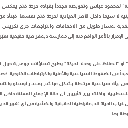
بيعة” لمحمود عباس وتفويضه مجدداً بقيادة حركة فتح يعكس 
نية لا سيما داخل الأطر القيادية لحركة فتح نفسها، فبدلاً من
دية لمسار طويل من الإخفاقات والتراجعات جرى تكريس ح
ى الإقرار بالأمر الواقع منه إلى ممارسة ديمقراطية حقيقية تعبّ
و “الحفاظ على وحدة الحركة” يطرح تساؤلات جوهرية حول ق
يداً عن الضغوط السياسية والأمنية والارتباطات الخارجية، خصو
 ضمن بيئة سياسية مرتبطة بشكل مباشر بمسار أوسلو والتن
لسطينية. ولذلك يرى كثيرون أن حالة الإجماع المعلنة داخل ال
ن غياب الحياة الديمقراطية الحقيقية والخشية من أي تغيير قد ي
طة بها.