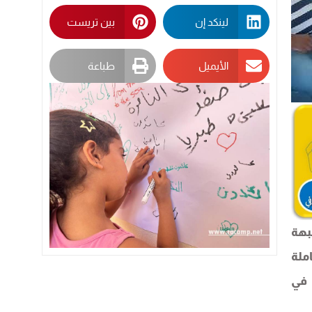
لينكد إن
بين تريست
الأيميل
طباعة
بهة
ملة
 في