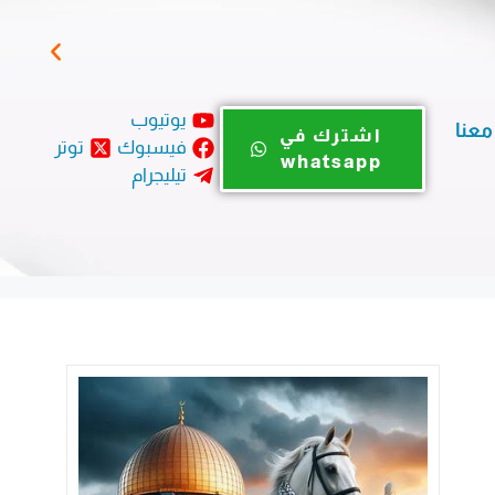
زيتو
يوتيوب
معنا
اشترك في
فيسبوك
توتر
whatsapp
تيليجرام