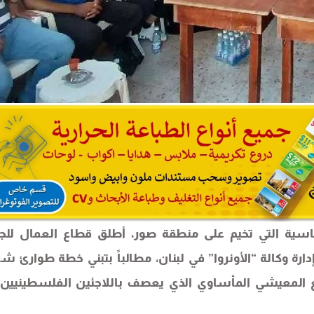
لقاسية التي تخيم على منطقة صور، أطلق قطاع العمال للج
إدارة وكالة “الأونروا” في لبنان، مطالباً بتبني خطة طوارئ شا
قع المعيشي المأساوي الذي يعصف باللاجئين الفلسطينيين