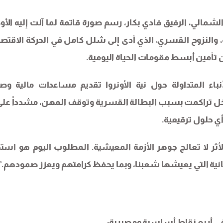
لشمالي، الرفيق فادي بكار، رسم صورة قاتمة لما آلت إليه الأو
 والنزوح القسري، الذي أدى إلى شلل كامل في الحركة الاقتصا
 تأمين أبسط مقومات الحياة اليومية.
باء المتداولة حول نية الأونروا تقديم مساعدات مالية و
ة دخل تراكمت بسبب البطالة القسرية وتوقف المهن، مشدداً على
 أي حلول ترقيعية.
لأثر لا تعالج جوهر الأزمة المعيشية. المطلوب اليوم هو استج
سانية التي يعيشها شعبنا، وبما يحفظ كرامتهم ويعزز صمودهم.”
ي أربع نقاط أساسية ومصيرية: