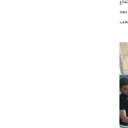
ماع
بعد
شعب