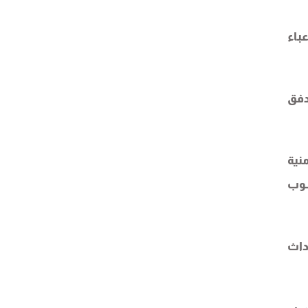
باء
دفق
نية
سوب
داث