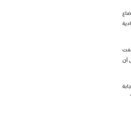
ضاع
دية
صفت
 أن
ابة