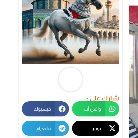
شارك على :
واتس أب
فيسبوك
تويتر
تيليغرام