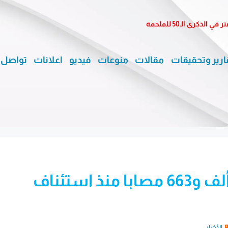
كرى الـ50 للملحمة
ارير وتحقيقات
مقالات
منوعات
فيديو
اعلانات
تواصل 
الحرب على غزة: 792 شهيدا وألف و663 مصابا منذ استئناف
الأخبار