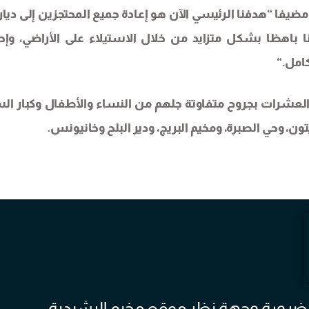
 مضيفا “هدفنا الرئيسي الآن هو إعادة جميع المحتجزين إلى ديار
اهظا بشكل متزايد من خلال الاستيلاء على الأراضي، وإح
كامل
“.
العشرات بجروح متفاوتة جلهم من النساء والأطفال وكبار ال
ون، وحي الصبرة، ومخيم البريج، ودير البلح وخانيونس
.
 بالضرورة وجهة نظر موقع مخيم الرشيدية