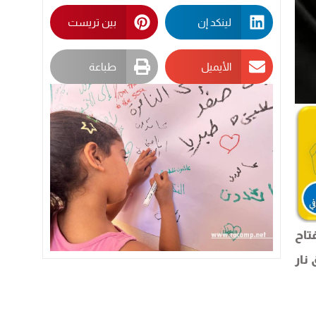
لينكد إن
بين تريست
الأيميل
طباعة
تاح
نار