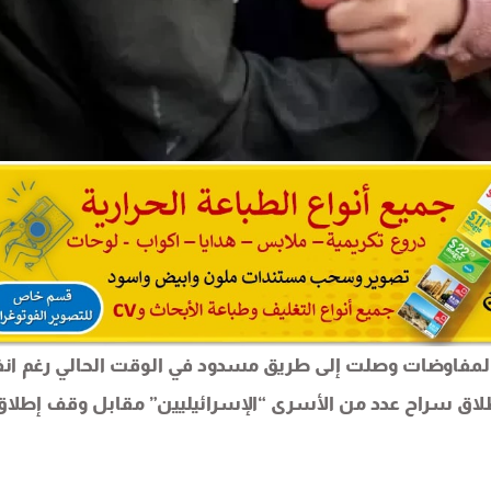
لمفاوضات وصلت إلى طريق مسدود في الوقت الحالي رغم انف
لاق سراح عدد من الأسرى “الإسرائيليين” مقابل وقف إطلاق 