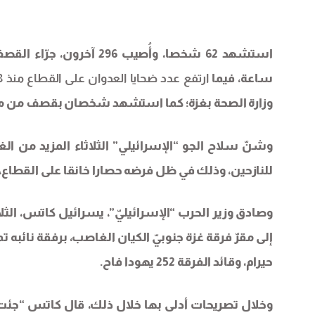
ساعة، فيما
ارتفع عدد ضحايا العدوان على القطاع منذ 18 آذار/ مارس الحالي، إلى 792 شهيدا و1,663 مصابا
وزارة الصحة بغزة؛ كما استشهد شخصان بقصف من مس
وشنّ سلاح الجو “الإسرائيلي” الثلاثاء المزيد من ا
للنازحين، وذلك في ظل فرضه حصارا خانقا على القطاع،
وصادق وزير الحرب “الإسرائيليّ”، يسرائيل كاتس، الثلاث
إلى مقرّ فرقة غزة جنوبيّ الكيان الغاصب، برفقة نائبه ت
حيرام، وقائد الفرقة 252 يهودا فاح
.
وخلال تصريحات أدلى بها خلال ذلك، قال كاتس “جئت إ