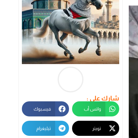
شارك على :
واتس أب
فيسبوك
تويتر
تيليغرام