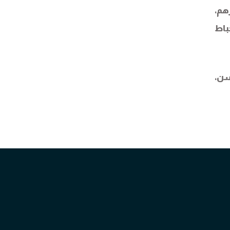
هم،
باط
سن،