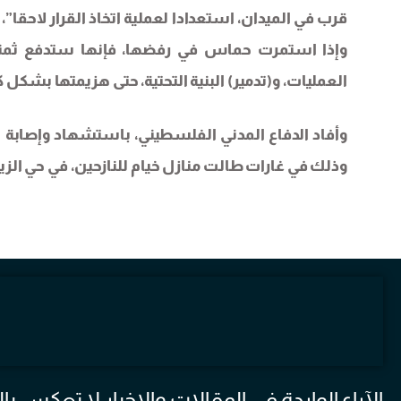
قرب في الميدان، استعدادا لعملية اتخاذ القرار لاحقا”،
وإذا استمرت حماس في رفضها، فإنها ستدفع ثمنا ب
العمليات، و(تدمير) البنية التحتية، حتى هزيمتها بشكل 
وأفاد الدفاع المدني الفلسطيني، باستشهاد وإصابة 
وذلك في غارات طالت منازل خيام للنازحين، في حي الزيت
الآراء الواردة في المقالات والاخبار لا تعكس