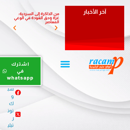
آخر الأخبار
من الذاكرة إلى السردية:
يوم ري
غزة وحق العودة في الوعي
الضبية 
المعاصر
المخيم
يوت
اشترك
يو
في
ب
whatsapp
في
سب
و
ك
توت
ر
تيلي