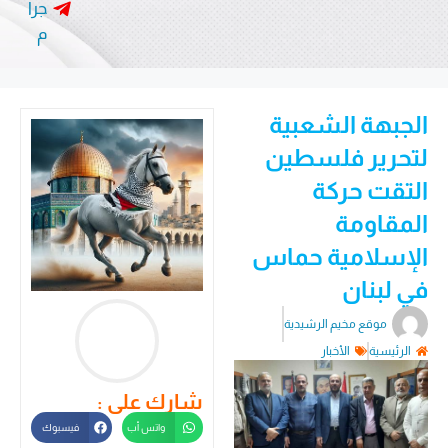
جرا
م
الجبهة الشعبية
لتحرير فلسطين
التقت حركة
المقاومة
الإسلامية حماس
في لبنان
موقع مخيم الرشيدية
الرئيسية
الأخبار
شارك على :
واتس أب
فيسبوك