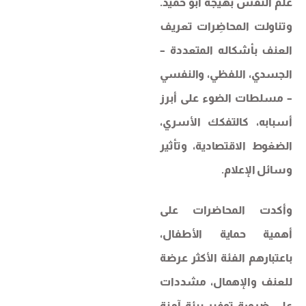
علم النفس بهيجة أبو حميد.
وتناولت المحاضِرات تعريف
العنف بأشكاله المتعددة –
الجسدي، اللفظي، والنفسي
– مسلطات الضوء على أبرز
أسبابه، كالتفكك الأسري،
الضغوط الاقتصادية، وتأثير
وسائل الإعلام.
وأكدت المحاضرات على
أهمية حماية الأطفال،
باعتبارهم الفئة الأكثر عرضة
للعنف والإهمال، مشددات
على ضرورة توفير بيئة آمنة