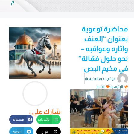
م
محاضرة توعوية
بعنوان “العنف
وآثاره وعواقبه –
نحو حلول فعّالة”
في مخيم البص
موقع مخيم الرشيدية
الرئيسية
الأخبار
شارك على :
واتس أب
فيسبوك
تويتر
تيليغرام