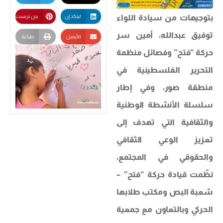
بتوجيهات من سيادة اللواء
لينكد إن
بين تريست
توفيق عبدالله، أمين سر
الأيميل
طباعة
حركة “فتح” وفصائل منظمة
التحرير الفلسطينية في
منطقة صور، وفي إطار
سلسلة الأنشطة الوطنية
والثقافية التي تهدف إلى
تعزيز الوعي الثقافي
والحقوقي في المجتمع،
نظّمت قيادة حركة “فتح” –
شعبة البص ومكتب طلابها
الحركي وبالتعاون مع جمعية