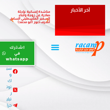
آخر الأخبار
مناشدة إنسانية عاجلة
مبادرة 
صادرة عن زوجة وأبناء
الشعبي
السفير الفلسطيني السابق
لدعم أ
أشرف دبور (أبو محمد)
المزمن
يوت
اشترك
يو
في
ب
whatsapp
في
سب
و
ك
توت
ر
تيلي
جرا