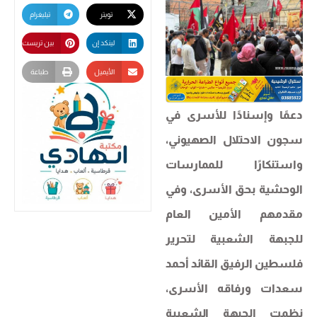
تويتر
تيليغرام
لينكد إن
بين تريست
الأيميل
طباعة
دعمًا وإسنادًا للأسرى في
سجون الاحتلال الصهيوني،
واستنكارًا للممارسات
الوحشية بحق الأسرى، وفي
مقدمهم الأمين العام
للجبهة الشعبية لتحرير
فلسطين الرفيق القائد أحمد
سعدات ورفاقه الأسرى،
نظمت الجبهة الشعبية