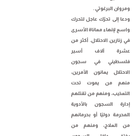
ومروان البرغوتي .
ودعا إلى تحرّك عاجل لتحرك
واسع لإنهاء معاناة الأسرى
في زنازين الاحتلال. أكثر من
عشرة آلاف أسير
فلسطيني في سجون
الاحتلال يعانون الأمرين،
منهم من يموت تحت
التعذيب، ومنهم من تقتلهم
إدارة السجون بالأدوية
المحرمة دوليًا أو بحرمانهم
من العلاج، ومنهم من
يختفي داخل السجون