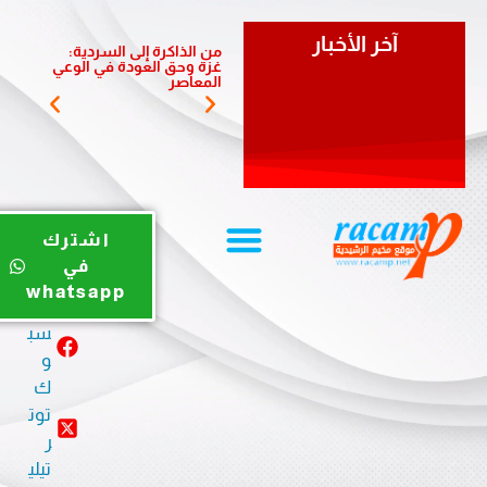
آخر الأخبار
من الذاكرة إلى السردية:
يوم ري
غزة وحق العودة في الوعي
الضبية 
المعاصر
المخيم
يوت
اشترك
يو
في
ب
whatsapp
في
سب
و
ك
توت
ر
تيلي