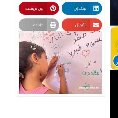
لينكد إن
بين تريست
الأيميل
طباعة