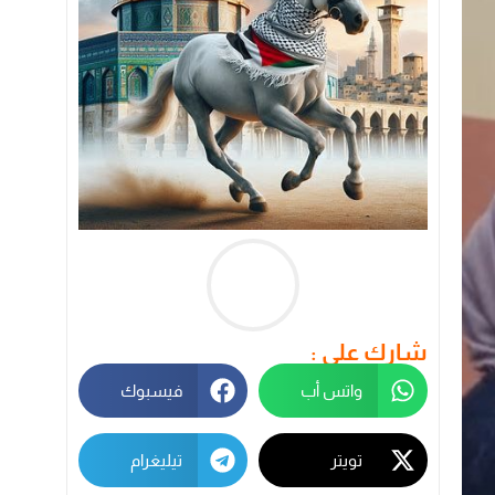
شارك على :
واتس أب
فيسبوك
تويتر
تيليغرام