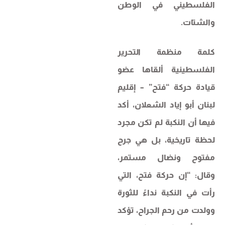
الفلسطيني في الوطن
والشتات.
كلمة منظمة التحرير
الفلسطينية ألقاها عضو
قيادة حركة “فتح” – إقليم
لبنان أبو إياد الشعلان، أكد
فيها أن النكبة لم تكن مجرد
لحظة تاريخية، بل هي جرح
مفتوح ونضال مستمر،
وقال: “إن حركة فتح، التي
رأت في النكبة نداءً للثورة
وولدت من رحم الجراح، تؤكد