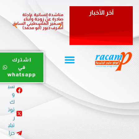
آخر الأخبار
مناشدة إنسانية عاجلة
مبادرة 
صادرة عن زوجة وأبناء
الشعبي
السفير الفلسطيني السابق
لدعم أ
أشرف دبور (أبو محمد)
المزمن
يوت
اشترك
يو
في
ب
whatsapp
في
سب
و
ك
توت
ر
تيلي
جرا