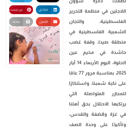
نظّمت دائرة شؤون
لينكد إن
بين تريست
اللاجئين في منظمة التحرير
الفلسطينية، واللجان
الأيميل
طباعة
الشعبية الفلسطينية في
منطقة صيدا، وقفة غضب
حاشدة في مخيم عين
الحلوة، اليوم الأربعاء 14 أيار
2025، بمناسبة مرور 77 عامًا
على نكبة شعبنا، واستنكارًا
للمجازر المتواصلة التي
يرتكبها الاحتلال بحق أهلنا
في غزة والضفة والقدس،
وتأكيدًا على وحدة الصف