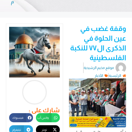
م
وقفة غضب في
عين الحلوة في
الذكرى ال٧٧ للنكبة
الفلسطينية
موقع مخيم الرشيدية
الرئيسية
الأخبار
شارك على :
واتس أب
فيسبوك
تويتر
تيليغرام