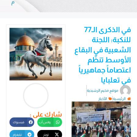
م
في الذكرى الـ77
للنكبة: اللجنة
الشعبية في البقاع
الأوسط تنظّم
اعتصاماً جماهيرياً
في تعلبايا
موقع مخيم الرشيدية
الرئيسية
الأخبار
شارك على :
واتس أب
فيسبوك
تويتر
تيليغرام