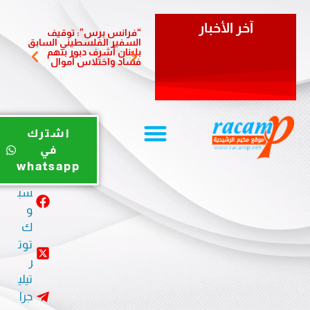
آخر الأخبار
“فرانس برس”: توقيف
سفيرة 
السفير الفلسطيني السابق
تزور بل
بلبنان أشرف دبور بتهم
وتؤكد أ
فساد واختلاس أموال
والشرا
يوت
اشترك
يو
في
ب
whatsapp
في
سب
و
ك
توت
ر
تيلي
جرا