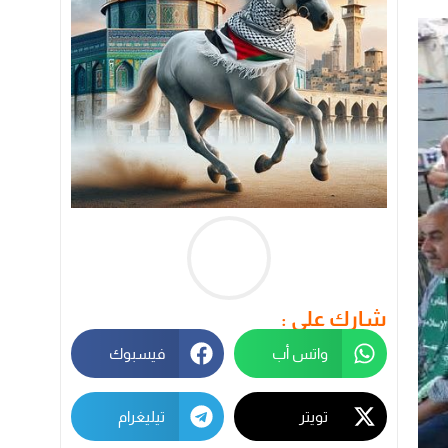
شارك على :
واتس أب
فيسبوك
تويتر
تيليغرام