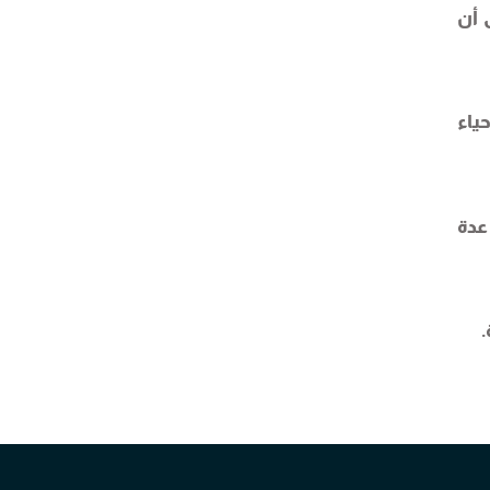
 أن
ياء
عدة
.