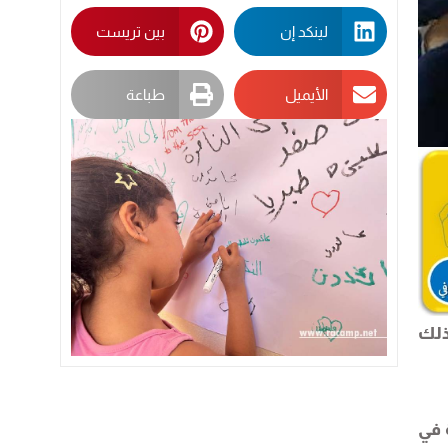
لينكد إن
بين تريست
الأيميل
طباعة
ذلك
 في