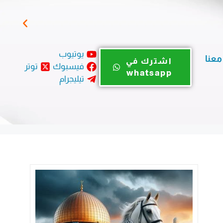
مباد
يوتيوب
معنا
اشترك في
فيسبوك
توتر
whatsapp
تيليجرام