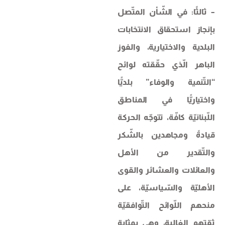
– ثالثًا: في الشّأن المتّصل
بإنجاز استحقاق ​الانتخابات
البلدية والاختيارية​، والفوز
الباهر الّذي حقّقته لوائح
“التّنمية والوفاء” بلديًّا
واختياريًّا في المناطق
اللّبنانيّة كافّة، تتوجّه الحركة
قيادةً ومجاهدين بالشّكر
والتّقدير من الأهل
والعائلات والعشائر والقوى
الأهليّة والسّياسيّة، على
منحهم اللّوائح التّوافقيّة
ثقتهم الغالية، وهي بمثابة