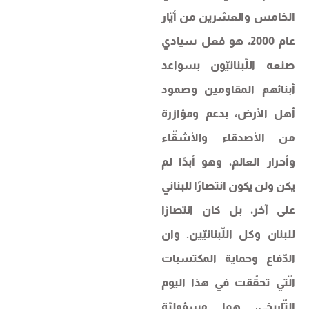
الخامس والعشرين من أيّار
عام 2000، هو فعل سيادي
صنعه اللّبنانيّون بسواعد
أبنائهم المقاومين وصمود
أهل الأرض، بدعم ومؤازرة
من الأصدقاء والأشقّاء
وأحرار العالم، وهو أبدًا لم
يكن ولن يكون انتصارًا للبناني
على آخر، بل كان انتصارًا
للبنان وكل اللّبنانيّين. وان
الدّفاع وحماية المكتسبات
الّتي تحقّقت في هذا اليوم
التّاريخي، هما مسؤوليّة