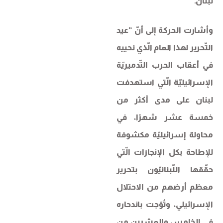
لبنان.
وأشارت الحركة إلى أنّ “عيد
التّحرير لهذا العام الّذي نحييه
في أعقاب الحرب التّدميريّة
الإسرائيليّة الّتي استهدفت
لبنان على مدى أكثر من
خمسة عشر شهرًا، في
محاولة إسرائيليّة مكشوفة
للإطاحة بكل الإنجازات الّتي
حقّقها اللّبنانيّون بتحرير
معظم أرضهم من الاحتلال
الإسرائيلي، وتُوّجت باندحاره
في الخامس والعشرين من