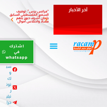
آخر الأخبار
“فرانس برس”: توقيف
سفيرة 
السفير الفلسطيني السابق
تزور بل
بلبنان أشرف دبور بتهم
وتؤكد أ
فساد واختلاس أموال
والشرا
يوت
اشترك
يو
في
ب
whatsapp
في
سب
و
ك
توت
ر
تيلي
جرا