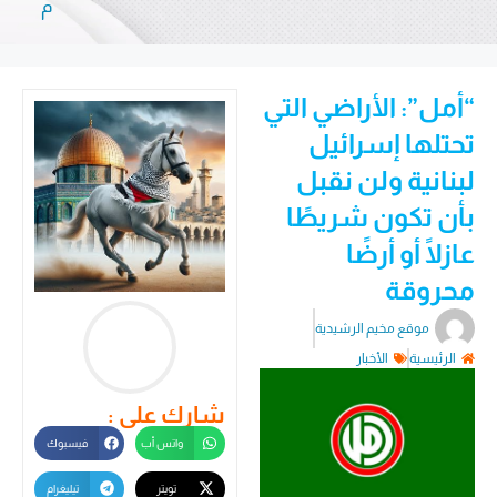
م
“أمل”: الأراضي التي
تحتلها إسرائيل
لبنانية ولن نقبل
بأن تكون شريطًا
عازلًا أو أرضًا
محروقة
موقع مخيم الرشيدية
الرئيسية
الأخبار
شارك على :
واتس أب
فيسبوك
تويتر
تيليغرام