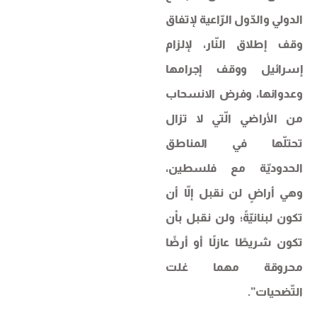
الدولي​ والدّول الرّاعية لإتفاق
وقف إطلاق النّار، لإلزام
إسرائيل ووقف إجرامها
وعدوانها، وفرض الانسحاب
من الأراضي الّتي لا تزال
تحتلّها في المناطق
الحدوديّة مع فلسطين،
وهي أراضٍ لن نقبل إلّا أن
تكون لبنانيّةً؛ ولن نقبل بأن
تكون شريطًا عازلًا أو أرضًا
محروقة مهما غلت
التّضحيات”.