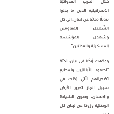
خلال الحرب العدوانيّة
الإسرائيليّة الّذين ما بدّلوا
تبديلًا دفاعًا عن ​لبنان​، إلى كل
الشّهداء المقاومين
وشهداء المؤسّسة
العسكريّة والمدنيّين”.
ووجّهت أيضًا في بيان، تحيّة
“لصمود اللّبنانيّين ولعظيم
تضحياتهم الّتي بُذلت في
سبيل إنجاز تحرير الأرض
والإنسان، وصون السّيادة
الوطنيّة وزودًا عن لبنان كل