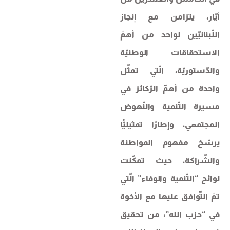
أيّار، يتزامن مع إنجاز
اللّبنانيّين لواحد من أهمّ
الاستحقاقات الوطنيّة
والدّستوريّة، الّتي تمثّل
واحدة من أهمّ الرّكائز في
مسيرة التّنمية والنّهوض
المجتمعي، وإطارًا تمثيليًّا
يرسّخ مفهوم المواطنة
والشّراكة، حيث تمكّنت
لوائح “التّنمية والوفاء” الّتي
تمّ التّوافق عليها مع الأخوة
في “​حزب الله​”؛ من تحقيق