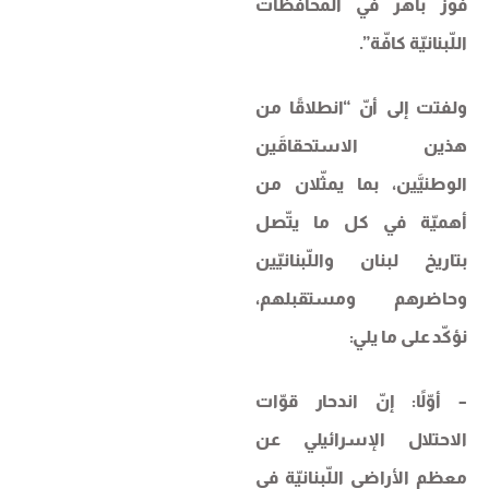
فوز باهر في المحافظات
اللّبنانيّة كافّة”.
ولفتت إلى أنّ “انطلاقًا من
هذين الاستحقاقَين
الوطنيَّين، بما يمثّلان من
أهميّة في كل ما يتّصل
بتاريخ لبنان واللّبنانيّين
وحاضرهم ومستقبلهم،
نؤكّد على ما يلي:
– أوّلًا: إنّ اندحار قوّات
الاحتلال الإسرائيلي عن
معظم الأراضي اللّبنانيّة في