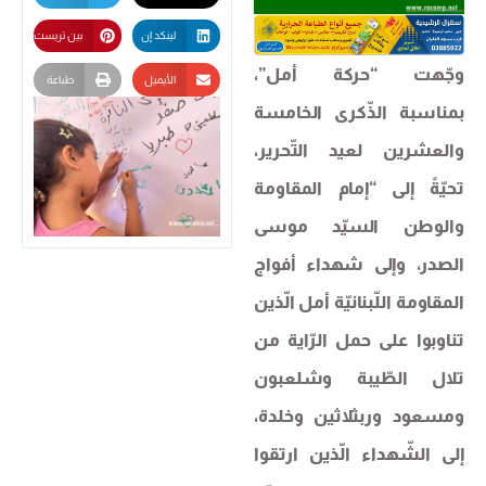
لينكد إن
بين تريست
وجّهت “​حركة أمل​”،
الأيميل
طباعة
بمناسبة الذّكرى الخامسة
والعشرين لعيد التّحرير،
تحيّةً إلى “إمام المقاومة
والوطن السيّد ​موسى
الصدر​، وإلى شهداء أفواج
المقاومة اللّبنانيّة أمل الّذين
تناوبوا على حمل الرّاية من
تلال الطّيبة وشلعبون
ومسعود وربثلاثين وخلدة،
إلى الشّهداء الّذين ارتقوا