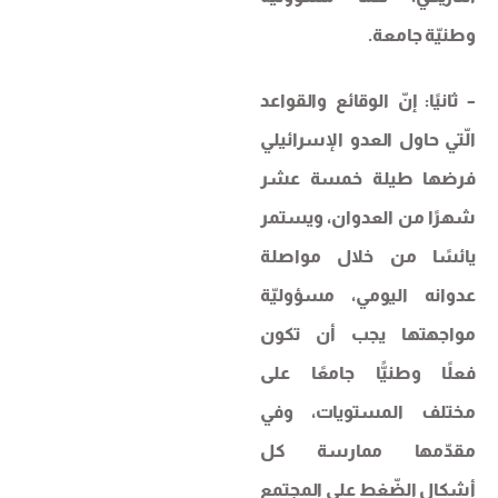
وطنيّة جامعة.
– ثانيًا: إنّ الوقائع والقواعد
الّتي حاول العدو الإسرائيلي
فرضها طيلة خمسة عشر
شهرًا من العدوان، ويستمر
يائسًا من خلال مواصلة
عدوانه اليومي، مسؤوليّة
مواجهتها يجب أن تكون
فعلًا وطنيًّا جامعًا على
مختلف المستويات، وفي
مقدّمها ممارسة كل
أشكال الضّغط على ​المجتمع