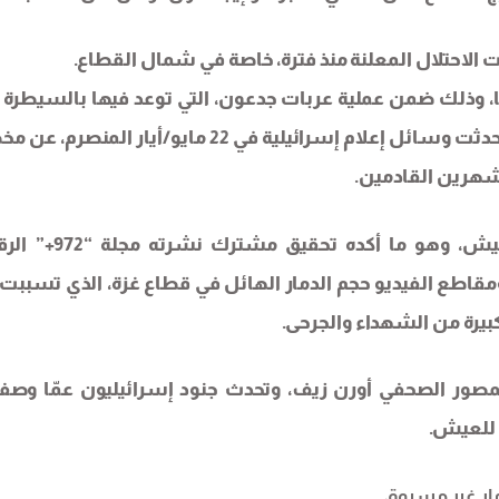
 الاحتلال المعلنة منذ فترة، خاصة في شمال القطاع.
ها، وذلك ضمن عملية عربات جدعون، التي توعد فيها بالسيطرة 
المناطق التي يتم احتلالها، وفق قوله. وفي هذا الإطار تحدثت وسائل إعلام إسرائيلية في 22 مايو/أيار ا
-جعل قطاع غزة في عمومه منطقة غير صالحة للعيش، وهو ما أكده ت
 ومقاطع الفيديو حجم الدمار الهائل في قطاع غزة، الذي تسببت 
 كبيرة من الشهداء والجرحى.
لمصور الصحفي أورن زيف، وتحدث جنود إسرائيليون عمّا وصف
 للعيش.
ار غير مسبوق