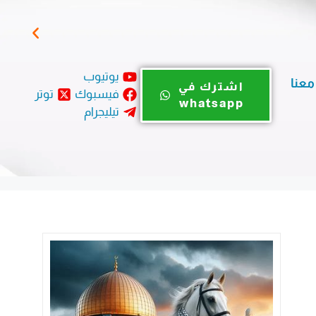
بيان
يوتيوب
معنا
اشترك في
فيسبوك
توتر
whatsapp
تيليجرام