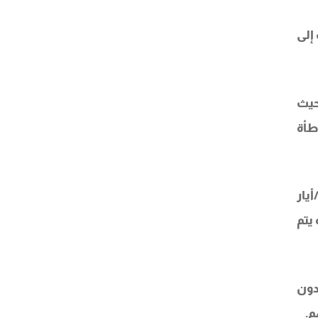
إلى
حيث
طأة
لشؤون الخارجية والدفاع في الكنيست في 13 مايو/أيار
يتم
دون
م.