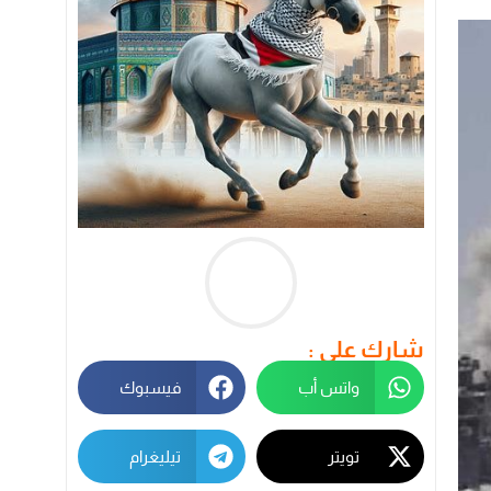
شارك على :
واتس أب
فيسبوك
تويتر
تيليغرام