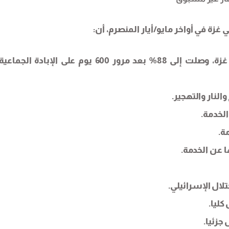
زة في أواخر مايو/أيار المنصرم، أن:
-نسبة الدمار الشامل الذي أحدثه الاحتلال في قطاع غزة، وصلت إلى 88% بعد مرور 600 يوم على الإبا