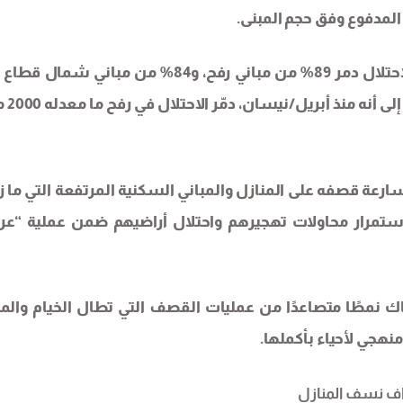
المدفوع وفق حجم المبنى.
وحسب إحصائيات نشرتها الصحف الإسرائيلية فإن الاحتلال دمر 89% من مباني رفح، و84% من مباني ش
و78% من مباني مدينة غزة ك
رعة قصفه على المنازل والمباني السكنية المرتفعة التي ما ز
تمرار محاولات تهجيرهم واحتلال أراضيهم ضمن عملية “عر
ك نمطًا متصاعدًا من عمليات القصف التي تطال الخيام والمب
نهجي لأحياء بأكملها.
ف نسف المنازل