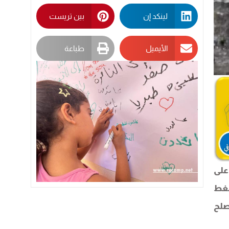
لينكد إن
بين تريست
الأيميل
طباعة
على
ضغط
صلح