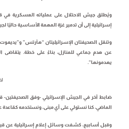
ويُطلق جيش الاحتلال على عملياته العسكرية في ق
إسرائيلية إلى أن تدمير غزة المهمة الأساسية حاليًا لج
وتنقل الصحيفتان الإسرائيليتان “هآرتس” و”يديعوت 
عن هدم جماعي للمنازل، بناءً على خطة. يتقاضى الم
يهدمونها”.
لا
ضابط آخر في الجيش الإسرائيلي -وفق الصحيفتين- قا
الماضي، كنا نستولي على أي مبنى، ونستخدمه كقاعدة عسكر
وقبل أسابيع، كشفت وسائل إعلام إسرائيلية عن قي