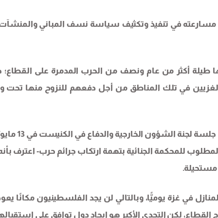
ل مسارعته في تنفيذ وتكثيف سياسة نسف المباني والمنشآت 
ا طيلة أكثر من عام ونصف من الحرب المدمرة على القطاع؛ 
لغزيين في تلك المناطق من أجل دفعهم للنزوح منها تحت و
-استحالة العودة إلى الديار؛ حيث كشفت تسريبات من جلسة لجنة ا
المطلوب للمحكمة الجنائية بتهمة ارتكاب جرائم حرب- اعترف بأنه 
 مستحيلة.
نازل في غزة يوميًّا، وبالتالي لن يجد الفلسطينيون مكانًا يعو
ج القطاع، لكن التحدي الأكبر هو إيجاد دول توافق على استقباله