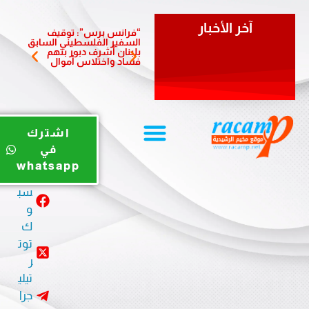
آخر الأخبار
“فرانس برس”: توقيف
سفيرة 
السفير الفلسطيني السابق
تزور بل
بلبنان أشرف دبور بتهم
وتؤكد أ
فساد واختلاس أموال
والشرا
يوت
اشترك
يو
في
ب
whatsapp
في
سب
و
ك
توت
ر
تيلي
جرا