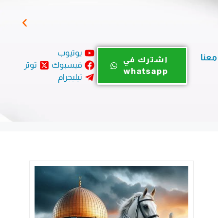
فوز
يوتيوب
معنا
اشترك في
فيسبوك
توتر
whatsapp
تيليجرام