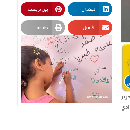
لينكد إن
بين تريست
الأيميل
طباعة
رير
ادي