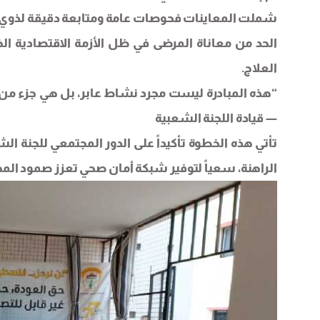
شملت المعاينات فحوصات عامة ومتابعة دقيقة لذوي ا
الحد من معاناة المرضى في ظل الأزمة الاقتصادية الخ
العلاج.
“هذه المبادرة ليست مجرد نشاط عابر، بل هي جزء من 
— قيادة اللجنة الشعبية
تأتي هذه الخطوة تأكيداً على الدور المجتمعي للجنة الش
الراهنة، سعياً لتوفير شبكة أمان صحي تعزز صمود المج