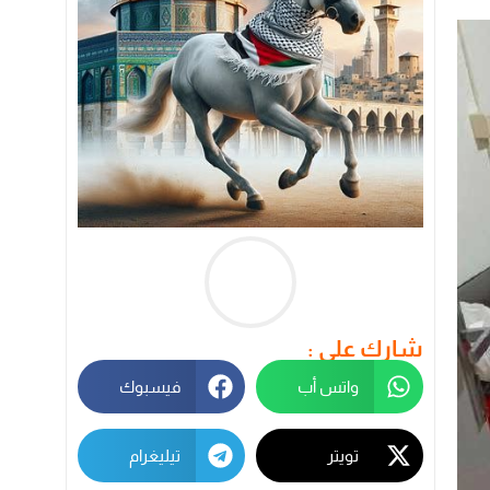
شارك على :
واتس أب
فيسبوك
تويتر
تيليغرام