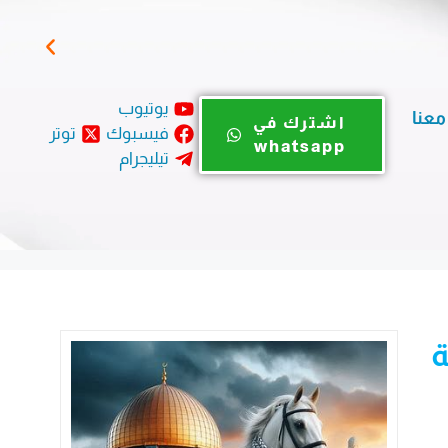
نداء
يوتيوب
معنا
اشترك في
فيسبوك
توتر
whatsapp
تيليجرام
ة