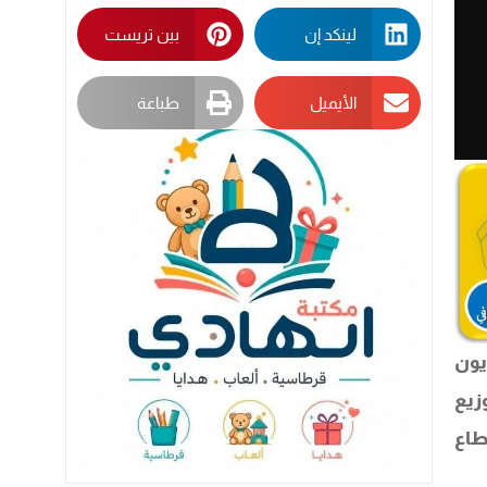
لينكد إن
بين تريست
الأيميل
طباعة
يون
زيع
طاع