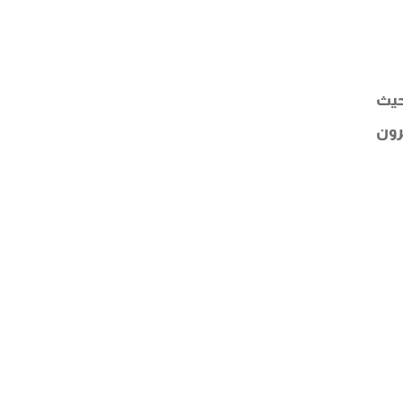
حيث
رون