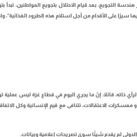
ر هندسة التجويع، بعد قيام الاحتلال بتجويع المواطنين، تبدأ بت
ا سيرًا على الأقدام من أجل استلام هذه الطرود الغذائية”، واص
رأي ذاته، قائلا: إنّ ما يجري اليوم في قطاع غزة ليس عملية تو
سكرات الاعتقالات، تتنافى مع قيم الإنسانية وكل الاتفاق
 الدولي لم يقدم شيئًا سوى تصريحات إعلامية وبيانات.