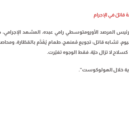
ٌ قاتلٌ في الإجرام
رئيس المرصد الأورومتوسطي رامي عبده، المشهد الإجرامي، 
، تشابه قاتل: تجويع مُمنهج، طعام يُقَدَّم بالقطّارة، ومحاص
كسلاح لا تزال حيّة، فقط الوجوه تغيّرت.
ندية خلال الهولوكوست”.