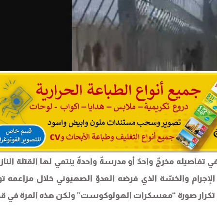
تفاصيله مخرجٌ واحدٌ أو مدرسةٌ واحدةٌ ينتمي لها القتلة الناز
 الإجرام والخسّة الذي فرضه العدوّ الصهيوني خلال مزاعمه تو
تم تكرار صورة “معسكرات الهولوكوست” ولكن هذه المرة في ق