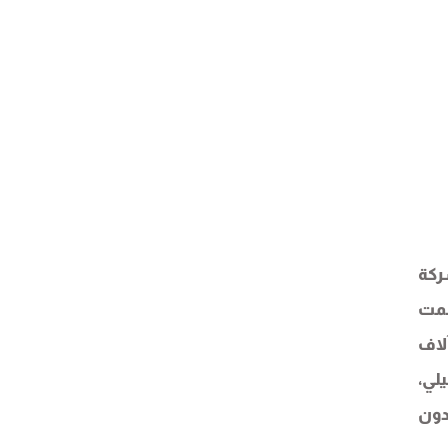
ركة
سمت
لاف
لي،
دون