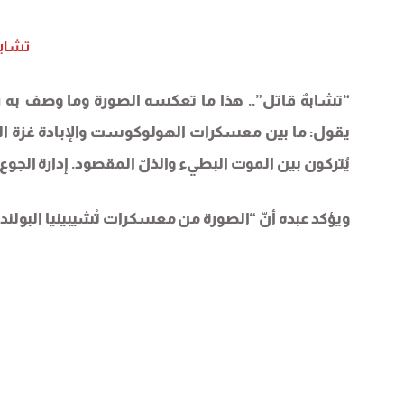
تشابه
“تشابهٌ قاتل”.. هذا ما تعكسه الصورة وما وصف به 
يقول: ما بين معسكرات الهولوكوست والإبادة غزة اليوم
يُتركون بين الموت البطيء والذلّ المقصود. إدارة الجوع 
ويؤكد عبده أنّ “الصورة من معسكرات تْشيبينيا البول