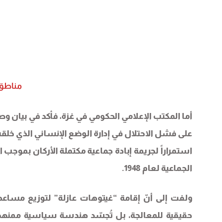
مناطق 
أما المكتب الإعلامي الحكومي في غزة، فأكد في بيان وص
على فشل الاحتلال في إدارة الوضع الإنساني الذي خلق
استمراراً لجريمة إبادة جماعية مكتملة الأركان بموجب الق
الجماعية لعام 1948.
ولفت إلى أنّ إقامة “غيتوهات عازلة” لتوزيع مس
حقيقية للمعالجة، بل تُجسّد هندسة سياسية ممنهج