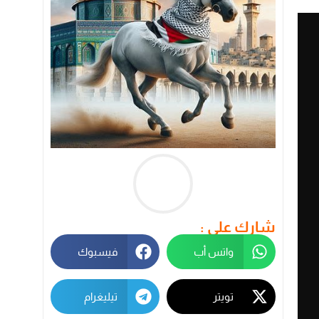
شارك على :
واتس أب
فيسبوك
تويتر
تيليغرام