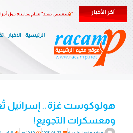
آخر الأخبار
“مستشفى صفد” ينظم محاضرة حول أمراض 
الرئيسية
الأخبار
تق
هولوكوست غزة.. إسرائيل تُعيد 
ومعسكرات التجويع!
موقع مخيم الرشيدية
2025-05-28
10:50 ص
الرئيسية