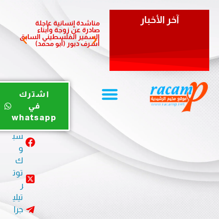
آخر الأخبار
مناشدة إنسانية عاجلة
مبادرة 
صادرة عن زوجة وأبناء
الشعبي
السفير الفلسطيني السابق
لدعم أ
أشرف دبور (أبو محمد)
المزمن
يوت
اشترك
يو
في
ب
whatsapp
في
سب
و
ك
توت
ر
تيلي
جرا