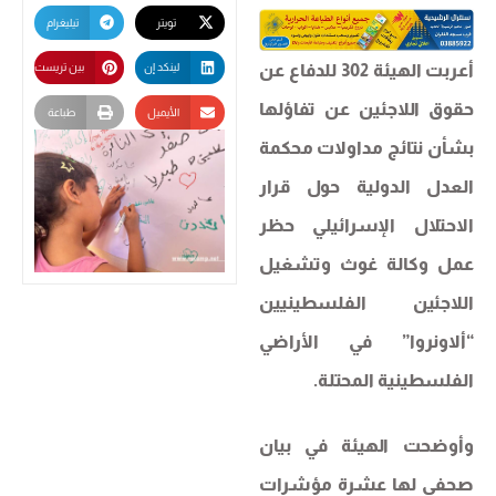
تويتر
تيليغرام
أعربت الهيئة 302 للدفاع عن
لينكد إن
بين تريست
حقوق اللاجئين عن تفاؤلها
الأيميل
طباعة
بشأن نتائج مداولات محكمة
العدل الدولية حول قرار
الاحتلال الإسرائيلي حظر
عمل وكالة غوث وتشغيل
اللاجئين الفلسطينيين
“ألاونروا” في الأراضي
الفلسطينية المحتلة.
وأوضحت الهيئة في بيان
صحفي لها عشرة مؤشرات