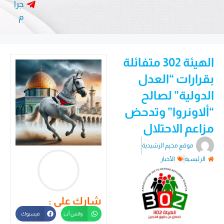
جرا
م
الهيئة 302 متفائلة
بقرارات “العدل
الدولية” لصالح
“ألاونروا” وتدحض
مزاعم الاحتلال
موقع مخيم الرشيدية
الرئيسية
الأخبار
شارك على :
واتس أب
فيسبوك