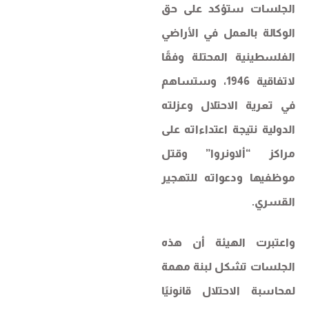
الجلسات ستؤكد على حق
الوكالة بالعمل في الأراضي
الفلسطينية المحتلة وفقًا
لاتفاقية 1946، وستساهم
في تعرية الاحتلال وعزلته
الدولية نتيجة اعتداءاته على
مراكز “ألاونروا” وقتل
موظفيها ودعواته للتهجير
القسري.
واعتبرت الهيئة أن هذه
الجلسات تشكل لبنة مهمة
لمحاسبة الاحتلال قانونيًا